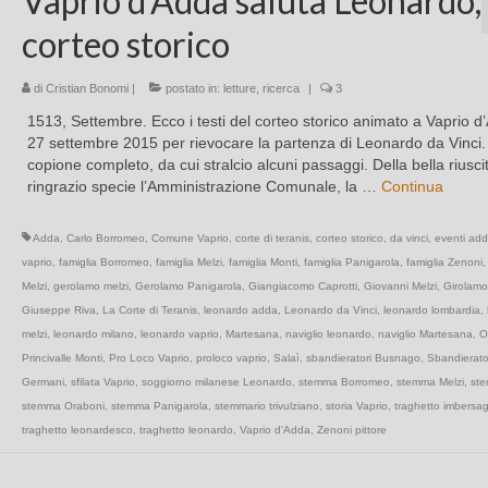
Vaprio d’Adda saluta Leonardo,
corteo storico
di
Cristian Bonomi
|
postato in:
letture
,
ricerca
|
3
1513, Settembre. Ecco i testi del corteo storico animato a Vaprio d’
27 settembre 2015 per rievocare la partenza di Leonardo da Vinci. 
copione completo, da cui stralcio alcuni passaggi. Della bella riusci
ringrazio specie l’Amministrazione Comunale, la …
Continua
Adda
,
Carlo Borromeo
,
Comune Vaprio
,
corte di teranis
,
corteo storico
,
da vinci
,
eventi ad
vaprio
,
famiglia Borromeo
,
famiglia Melzi
,
famiglia Monti
,
famiglia Panigarola
,
famiglia Zenoni
Melzi
,
gerolamo melzi
,
Gerolamo Panigarola
,
Giangiacomo Caprotti
,
Giovanni Melzi
,
Girolamo
Giuseppe Riva
,
La Corte di Teranis
,
leonardo adda
,
Leonardo da Vinci
,
leonardo lombardia
,
melzi
,
leonardo milano
,
leonardo vaprio
,
Martesana
,
naviglio leonardo
,
naviglio Martesana
,
O
Princivalle Monti
,
Pro Loco Vaprio
,
proloco vaprio
,
Salaì
,
sbandieratori Busnago
,
Sbandierator
Germani
,
sfilata Vaprio
,
soggiorno milanese Leonardo
,
stemma Borromeo
,
stemma Melzi
,
ste
stemma Oraboni
,
stemma Panigarola
,
stemmario trivulziano
,
storia Vaprio
,
traghetto imbersa
traghetto leonardesco
,
traghetto leonardo
,
Vaprio d'Adda
,
Zenoni pittore