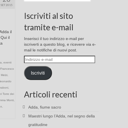
SET 2015
Iscriviti al sito
tramite e-mail
Adda il
Qui il
Inserisci il tuo indirizzo e-mail per
ta
iscriverti a questo blog, e ricevere via e-
mail le notifiche di nuovi post.
Indirizzo
da
,
eventi
e-
,
Francesco
mail
Iscriviti
 Melzi
,
leonardo
raboni
,
Articoli recenti
i Torre dei
mma Monti
,
go
,
Adda, fiume sacro
Maestri lungo l’Adda, nel segno della
gratitudine