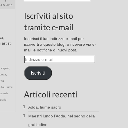
GEN 2016
Iscriviti al sito
tramite e-mail
sa,
Inserisci il tuo indirizzo e-mail per
artisti
iscriverti a questo blog, e ricevere via e-
mail le notifiche di nuovi post.
Indirizzo
e-
i vaprio
,
mail
Iscriviti
ncesa
,
etta
lla
,
fiume
Articoli recenti
osteria
uario
Adda, fiume sacro
Maestri lungo l’Adda, nel segno della
gratitudine