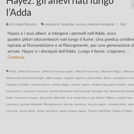
Hayez: gli allevi nati lungo
l’Adda
di
Cristian Bonomi
|
postato in:
biografia
,
ricerca
,
tradizioni lombarde
|
0
Hayez e i suoi allievi: a intingere i pennelli nell’Adda, ecco
quattro pittori ottocenteschi nati lungo il fiume. Una poetica condivi
ispirata al Romanticismo e al Risorgimento, per una generazione di 
armati. Hayez e i discepoli dell’Adda. Lungo il fiume, s’ispirano …
Continua
Adda
,
affreschi arcene
,
affreschi chiesa vaprio
,
affreschi concesa
,
affreschi filago
,
affresch
alessandro trotti bentivoglio
,
allievi hayez
,
angelo inganni
,
artisti adda
,
Brera
,
carmelitani co
Cassano d'Adda
,
chiesa arcene
,
chiesa filago
,
chiesa vaprio
,
cimitero fara gera d’adda
,
cios
vincenzina
,
convento concesa
,
duomo illuminato dai bengala
,
famiglia riva
,
ferdinando brambi
Adda
,
francesco hayez
,
giocondo albertolli
,
luce romantica
,
Luigi Medici
,
Milano
,
natale riva
,
canonica
,
poesie dialettali
,
Risorgimento
,
riva da canonica
,
riva da vaprio
,
romanticismo
,
sant
concesa
,
storia brera
,
storia canonica
,
storia chiesa vaprio
,
Trezzo sull'Adda
,
Vaprio d'Adda