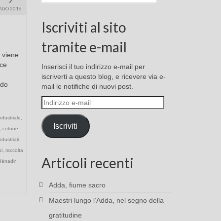
AGO 2016
Iscriviti al sito
tramite e-mail
i viene
sce
Inserisci il tuo indirizzo e-mail per
iscriverti a questo blog, e ricevere via e-
ndo
mail le notifiche di nuovi post.
Indirizzo
e-
ndustriale
,
mail
Iscriviti
,
cotone
ndustriali
pi
,
raccolta
Articoli recenti
Bènadir
,
Adda, fiume sacro
Maestri lungo l’Adda, nel segno della
gratitudine