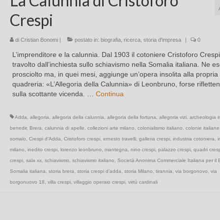
La Calunnia di Cristoforo
Crespi
di
Cristian Bonomi
|
postato in:
biografia
,
ricerca
,
storia d'impresa
|
0
L’imprenditore e la calunnia. Dal 1903 il cotoniere Cristoforo Cresp
travolto dall’inchiesta sullo schiavismo nella Somalia italiana. Ne e
prosciolto ma, in quei mesi, aggiunge un’opera insolita alla propria
quadreria: «L’Allegoria della Calunnia» di Leonbruno, forse riflette
sulla scottante vicenda. …
Continua
Adda
,
allegoria
,
allegoria della calunnia
,
allegoria della fortuna
,
allegoria vizi
,
archeologia i
benedir
,
Brera
,
calunnia di apelle
,
collezioni arte milano
,
colonialismo italiano
,
colonie italiane
somalo
,
Crespi d'Adda
,
Cristoforo crespi
,
ernesto travelli
,
galleria crespi
,
industria cotoniera
,
i
milano
,
inedito crespi
,
lorenzo leonbruno
,
mantegna
,
nino crespi
,
palazzo crespi
,
quadri cres
crespi
,
sala xx
,
schiavismo
,
schiavismo italiano
,
Società Anonima Commerciale Italiana per il 
Somalia italiana
,
storia brera
,
storia crespi d’adda
,
storia Milano
,
tirannia
,
via borgonovo
,
via
borgonuovo 18
,
villa crespi
,
villaggio operaio crespi
,
virtù cardinali