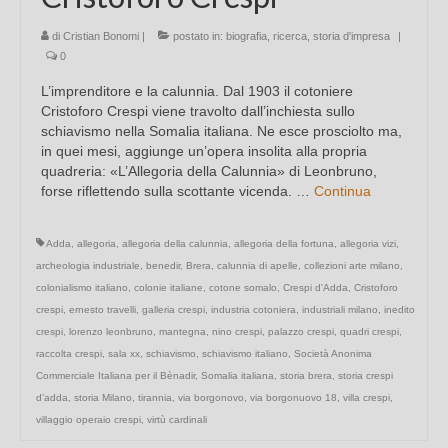
di
Cristian Bonomi
|
postato in:
biografia
,
ricerca
,
storia d'impresa
|
0
L’imprenditore e la calunnia. Dal 1903 il cotoniere
Cristoforo Crespi viene travolto dall’inchiesta sullo
schiavismo nella Somalia italiana. Ne esce prosciolto ma,
in quei mesi, aggiunge un’opera insolita alla propria
quadreria: «L’Allegoria della Calunnia» di Leonbruno,
forse riflettendo sulla scottante vicenda. …
Continua
Adda
,
allegoria
,
allegoria della calunnia
,
allegoria della fortuna
,
allegoria vizi
,
archeologia industriale
,
benedir
,
Brera
,
calunnia di apelle
,
collezioni arte milano
,
colonialismo italiano
,
colonie italiane
,
cotone somalo
,
Crespi d'Adda
,
Cristoforo
crespi
,
ernesto travelli
,
galleria crespi
,
industria cotoniera
,
industriali milano
,
inedito
crespi
,
lorenzo leonbruno
,
mantegna
,
nino crespi
,
palazzo crespi
,
quadri crespi
,
raccolta crespi
,
sala xx
,
schiavismo
,
schiavismo italiano
,
Società Anonima
Commerciale Italiana per il Bènadir
,
Somalia italiana
,
storia brera
,
storia crespi
d’adda
,
storia Milano
,
tirannia
,
via borgonovo
,
via borgonuovo 18
,
villa crespi
,
villaggio operaio crespi
,
virtù cardinali