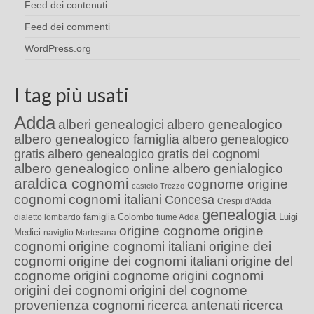
Feed dei contenuti
Feed dei commenti
WordPress.org
I tag più usati
Adda
alberi genealogici
albero genealogico
albero genealogico famiglia
albero genealogico
gratis
albero genealogico gratis dei cognomi
albero genealogico online
albero genialogico
araldica cognomi
cognome origine
castello Trezzo
cognomi
cognomi italiani
Concesa
Crespi d'Adda
genealogia
famiglia Colombo
Luigi
dialetto lombardo
fiume Adda
origine cognome
origine
Medici
naviglio Martesana
cognomi
origine cognomi italiani
origine dei
cognomi
origine dei cognomi italiani
origine del
cognome
origini cognome
origini cognomi
origini dei cognomi
origini del cognome
provenienza cognomi
ricerca antenati
ricerca