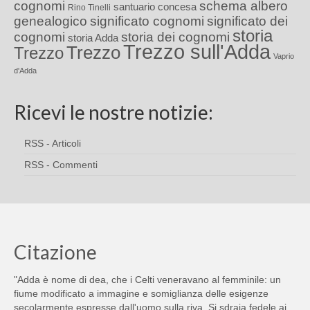
cognomi
schema albero
santuario concesa
Rino Tinelli
genealogico
significato cognomi
significato dei
storia
cognomi
storia dei cognomi
storia Adda
Trezzo sull'Adda
Trezzo
Trezzo
Vaprio
d'Adda
Ricevi le nostre notizie:
RSS - Articoli
RSS - Commenti
Citazione
"Adda è nome di dea, che i Celti veneravano al femminile: un
fiume modificato a immagine e somiglianza delle esigenze
secolarmente espresse dall'uomo sulla riva. Si sdraia fedele ai