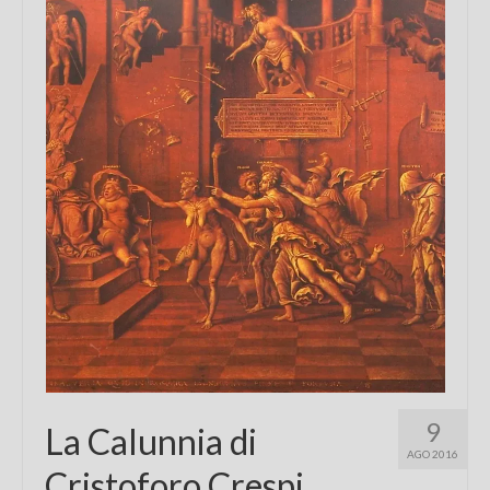
Chi sono
FAQ
Contatti
9
La Calunnia di
AGO 2016
Cristoforo Crespi