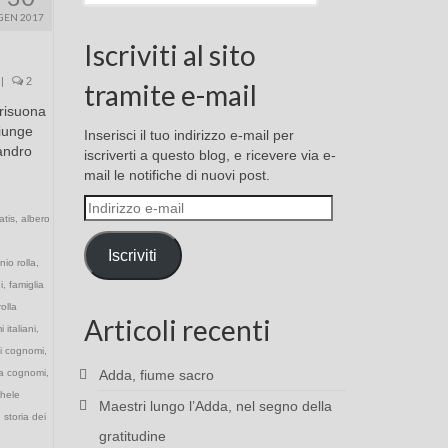
GEN 2017
Iscriviti al sito
|
2
tramite e-mail
risuona
giunge
Inserisci il tuo indirizzo e-mail per
andro
iscriverti a questo blog, e ricevere via e-
mail le notifiche di nuovi post.
Indirizzo
atis
,
albero
e-
mail
Iscriviti
nio rolla
,
i
,
famiglia
olla
Articoli recenti
 italiani
,
ni cognomi
,
ca cognomi
,
Adda, fiume sacro
hele
Maestri lungo l’Adda, nel segno della
,
storia dei
gratitudine