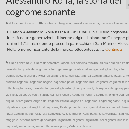
Alessandro Rolla, la storia del
cognome sonante
di
Cristian Bonomi
|
postato in:
biografia
,
genealogia
,
ricerca
,
tradizioni lombarde
Quando Alessandro Rolla nasce a Pavia nel 1757, il suo cognome 
in città da tre generazioni: di incerte origini, il bisnonno Giuseppe 
qui nel 1718, risiedendo presso la parrocchia di San Marino. Aless
Rolla è nome risonante della musica ottocentesca: …
Continua
alberi genealogici
,
albero genealogico
,
albero genealogico famiglia
,
albero genealogico gr
genealogico gratis dei cognomi
,
albero genealogico online
,
albero genealogico rolla
,
albero
genialogico
,
Alessandro Rolla
,
alessandro rolla violinista
,
andrea appiani
,
antonio bassi
,
anto
araldica cognomi
,
cognome origine
,
cognome pavia
,
cognome rolla
,
cognomi
,
cognomi italian
rolla
,
famiglie pavia
,
genealogia
,
genealogia rolla
,
giuseppa omati
,
giuseppe rolla
,
giuseppe r
violinista
,
giuseppe verdi
,
matilde damiani
,
origine cognome
,
origine cognomi
,
origine cognomi
origine dei cognomi
,
origine dei cognomi italiani
,
origine del cognome
,
origini cognome
,
origi
origini dei cognomi
,
origini del cognome
,
Pavia
,
provenienza cognomi
,
ricerca antenati
,
ricer
ritratti appiani
,
ritratto rolla
,
rolla compositore
,
rolla milano
,
Rolla pavia
,
rolla violinista
,
San Mic
maggiore
,
schema albero genealogico
,
significato cognomi
,
significato dei cognomi
,
siro rolla
cognomi
,
storia pavia
,
storia rolla
,
teresa pozzi
,
Vedano al lambro