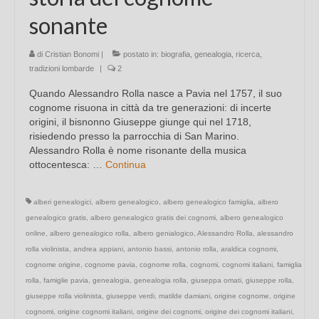
sonante
di
Cristian Bonomi
|
postato in:
biografia
,
genealogia
,
ricerca
,
tradizioni lombarde
|
2
Quando Alessandro Rolla nasce a Pavia nel 1757, il suo
cognome risuona in città da tre generazioni: di incerte
origini, il bisnonno Giuseppe giunge qui nel 1718,
risiedendo presso la parrocchia di San Marino.
Alessandro Rolla è nome risonante della musica
ottocentesca: …
Continua
alberi genealogici
,
albero genealogico
,
albero genealogico famiglia
,
albero
genealogico gratis
,
albero genealogico gratis dei cognomi
,
albero genealogico
online
,
albero genealogico rolla
,
albero genialogico
,
Alessandro Rolla
,
alessandro
rolla violinista
,
andrea appiani
,
antonio bassi
,
antonio rolla
,
araldica cognomi
,
cognome origine
,
cognome pavia
,
cognome rolla
,
cognomi
,
cognomi italiani
,
famiglia
rolla
,
famiglie pavia
,
genealogia
,
genealogia rolla
,
giuseppa omati
,
giuseppe rolla
,
giuseppe rolla violinista
,
giuseppe verdi
,
matilde damiani
,
origine cognome
,
origine
cognomi
,
origine cognomi italiani
,
origine dei cognomi
,
origine dei cognomi italiani
,