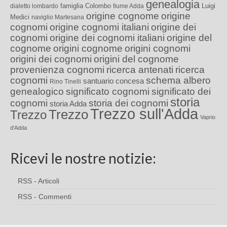
genealogia
famiglia Colombo
Luigi
dialetto lombardo
fiume Adda
origine cognome
origine
Medici
naviglio Martesana
cognomi
origine cognomi italiani
origine dei
cognomi
origine dei cognomi italiani
origine del
cognome
origini cognome
origini cognomi
origini dei cognomi
origini del cognome
provenienza cognomi
ricerca antenati
ricerca
cognomi
schema albero
santuario concesa
Rino Tinelli
genealogico
significato cognomi
significato dei
storia
cognomi
storia dei cognomi
storia Adda
Trezzo sull'Adda
Trezzo
Trezzo
Vaprio
d'Adda
Ricevi le nostre notizie:
RSS - Articoli
RSS - Commenti