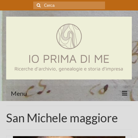
Cerca:
Menu
Home
San Michele maggiore
Genealogia
Aziende