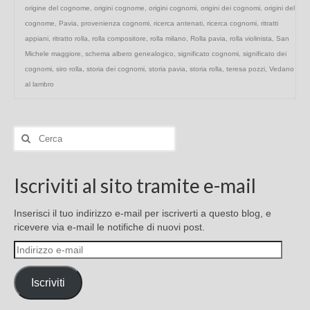
origine del cognome
,
origini cognome
,
origini cognomi
,
origini dei cognomi
,
origini del
cognome
,
Pavia
,
provenienza cognomi
,
ricerca antenati
,
ricerca cognomi
,
ritratti
appiani
,
ritratto rolla
,
rolla compositore
,
rolla milano
,
Rolla pavia
,
rolla violinista
,
San
Michele maggiore
,
schema albero genealogico
,
significato cognomi
,
significato dei
cognomi
,
siro rolla
,
storia dei cognomi
,
storia pavia
,
storia rolla
,
teresa pozzi
,
Vedano
al lambro
Cerca:
Iscriviti al sito tramite e-mail
Inserisci il tuo indirizzo e-mail per iscriverti a questo blog, e
ricevere via e-mail le notifiche di nuovi post.
Indirizzo
e-
mail
Iscriviti