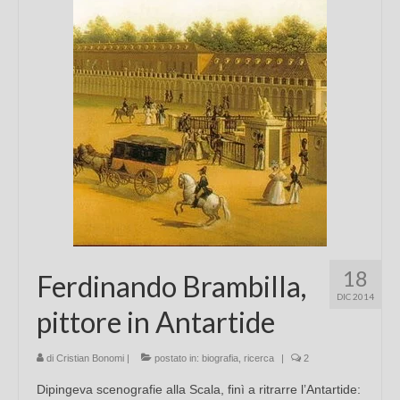
Chi sono
FAQ
Contatti
18
Ferdinando Brambilla,
DIC 2014
pittore in Antartide
di
Cristian Bonomi
|
postato in:
biografia
,
ricerca
|
2
Dipingeva scenografie alla Scala, finì a ritrarre l’Antartide: