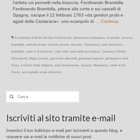
l’artista coi pennelli nella bisaccia, Ferdinando Brambilla.
Ferdinando Brambilla, pittore alla corte e sui vascelli di
Spagna, nacque il 12 febbraio 1763 «da genitori probi e
agiati della Cantarana»: uno scampolo di …
Continua
Accademia di Belle Arti San Ferdinando
,
alessandro malaspina
,
Antartide
,
antonia
brambilla
,
antonia ferrari
,
antonio pineta
,
atrevida
,
Cantarana
,
carlo francesco
brambilla
,
carlo iv di borbone
,
carlo valli
,
casa della porcellana
,
Cassano d'Adda
,
descuberta
,
filippo juvarra
,
giocondo albertolli
,
giuseppe legnani
,
giuseppina tami
,
Goya
,
il trionfo della religione
,
josè bustamante
,
Juvarra
,
Malaspina
,
melzi d'eril
,
Prado
,
scenografie scala ottocento
Cerca:
Iscriviti al sito tramite e-mail
Inserisci il tuo indirizzo e-mail per iscriverti a questo blog, e
ricevere via e-mail le notifiche di nuovi post.