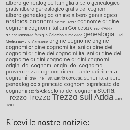
albero genealogico famiglia
albero genealogico
gratis
albero genealogico gratis dei cognomi
albero genealogico online
albero genialogico
araldica cognomi
cognome origine
castello Trezzo
cognomi
cognomi italiani
Concesa
Crespi d'Adda
genealogia
famiglia Colombo
Luigi
dialetto lombardo
fiume Adda
origine cognome
origine
Medici
naviglio Martesana
cognomi
origine cognomi italiani
origine dei
cognomi
origine dei cognomi italiani
origine del
cognome
origini cognome
origini cognomi
origini dei cognomi
origini del cognome
provenienza cognomi
ricerca antenati
ricerca
cognomi
schema albero
santuario concesa
Rino Tinelli
genealogico
significato cognomi
significato dei
storia
cognomi
storia dei cognomi
storia Adda
Trezzo sull'Adda
Trezzo
Trezzo
Vaprio
d'Adda
Ricevi le nostre notizie: