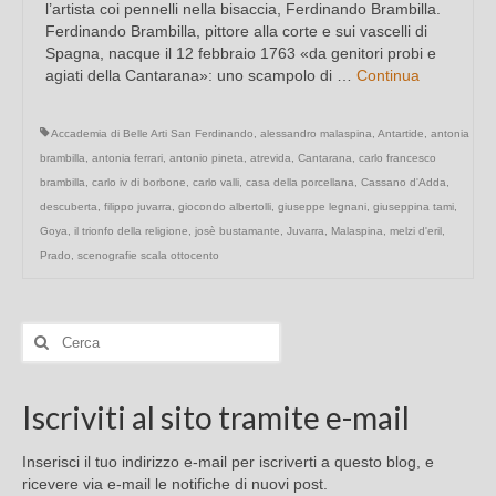
l’artista coi pennelli nella bisaccia, Ferdinando Brambilla.
Ferdinando Brambilla, pittore alla corte e sui vascelli di
Spagna, nacque il 12 febbraio 1763 «da genitori probi e
agiati della Cantarana»: uno scampolo di …
Continua
Accademia di Belle Arti San Ferdinando
,
alessandro malaspina
,
Antartide
,
antonia
brambilla
,
antonia ferrari
,
antonio pineta
,
atrevida
,
Cantarana
,
carlo francesco
brambilla
,
carlo iv di borbone
,
carlo valli
,
casa della porcellana
,
Cassano d'Adda
,
descuberta
,
filippo juvarra
,
giocondo albertolli
,
giuseppe legnani
,
giuseppina tami
,
Goya
,
il trionfo della religione
,
josè bustamante
,
Juvarra
,
Malaspina
,
melzi d'eril
,
Prado
,
scenografie scala ottocento
Cerca:
Iscriviti al sito tramite e-mail
Inserisci il tuo indirizzo e-mail per iscriverti a questo blog, e
ricevere via e-mail le notifiche di nuovi post.