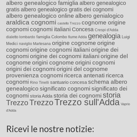
albero genealogico famiglia
albero genealogico
gratis
albero genealogico gratis dei cognomi
albero genealogico online
albero genialogico
araldica cognomi
cognome origine
castello Trezzo
cognomi
cognomi italiani
Concesa
Crespi d'Adda
genealogia
famiglia Colombo
Luigi
dialetto lombardo
fiume Adda
origine cognome
origine
Medici
naviglio Martesana
cognomi
origine cognomi italiani
origine dei
cognomi
origine dei cognomi italiani
origine del
cognome
origini cognome
origini cognomi
origini dei cognomi
origini del cognome
provenienza cognomi
ricerca antenati
ricerca
cognomi
schema albero
santuario concesa
Rino Tinelli
genealogico
significato cognomi
significato dei
storia
cognomi
storia dei cognomi
storia Adda
Trezzo sull'Adda
Trezzo
Trezzo
Vaprio
d'Adda
Ricevi le nostre notizie: