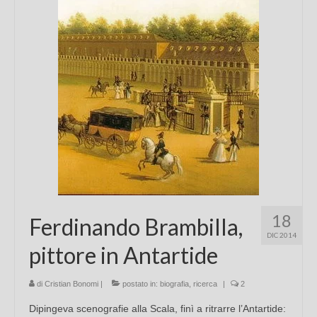
Chi sono
FAQ
Contatti
18
Ferdinando Brambilla,
DIC 2014
pittore in Antartide
di
Cristian Bonomi
|
postato in:
biografia
,
ricerca
|
2
Dipingeva scenografie alla Scala, finì a ritrarre l’Antartide: