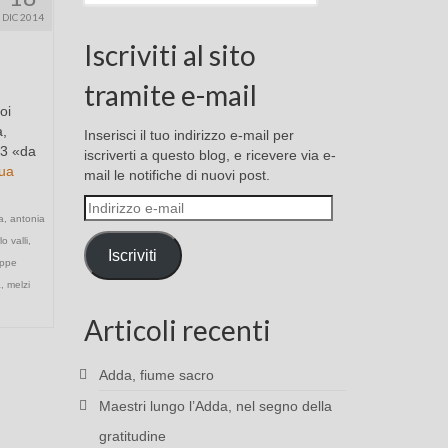
DIC 2014
Iscriviti al sito
tramite e-mail
oi
a,
Inserisci il tuo indirizzo e-mail per
63 «da
iscriverti a questo blog, e ricevere via e-
ua
mail le notifiche di nuovi post.
Indirizzo
a
,
antonia
e-
lo valli
,
mail
Iscriviti
eppe
a
,
melzi
Articoli recenti
Adda, fiume sacro
Maestri lungo l’Adda, nel segno della
gratitudine