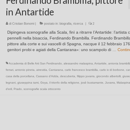
Ferdinando Brambilla, pittore
in Antartide
di
Cristian Bonomi
|
postato in:
biografia
,
ricerca
|
2
Dipingeva scenografie alla Scala, finì a ritrarre l’Antartide: l’artista c
pennelli nella bisaccia, Ferdinando Brambilla. Ferdinando Brambill
pittore alla corte e sui vascelli di Spagna, nacque il 12 febbraio 17
genitori probi e agiati della Cantarana»: uno scampolo di …
Contin
Accademia di Belle Arti San Ferdinando
,
alessandro malaspina
,
Antartide
,
antonia brambill
ferrari
,
antonio pineta
,
atrevida
,
Cantarana
,
carlo francesco brambilla
,
carlo iv di borbone
,
car
casa della porcellana
,
Cassano d'Adda
,
descuberta
,
filippo juvarra
,
giocondo albertolli
,
gius
legnani
,
giuseppina tami
,
Goya
,
il trionfo della religione
,
josè bustamante
,
Juvarra
,
Malaspin
d'eril
,
Prado
,
scenografie scala ottocento