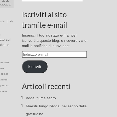
AGO 2017
Iscriviti al sito
arde
|
tramite e-mail
i
Inserisci il tuo indirizzo e-mail per
ate sul
iscriverti a questo blog, e ricevere via e-
rdoti e
mail le notifiche di nuovi post.
Indirizzo
e-
centrale
mail
Iscriviti
nza
,
e edison
,
am lieb
,
Articoli recenti
parroco
ittorio
Adda, fiume sacro
Maestri lungo l’Adda, nel segno della
gratitudine