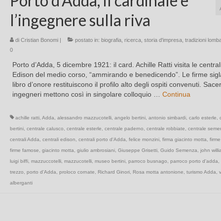
Porto d’Adda, il cardinale e
l’ingegnere sulla riva
di
Cristian Bonomi
|
postato in:
biografia
,
ricerca
,
storia d'impresa
,
tradizioni lomb
0
Porto d’Adda, 5 dicembre 1921: il card. Achille Ratti visita le central
Edison del medio corso, “ammirando e benedicendo”. Le firme sigl
libro d’onore restituiscono il profilo alto degli ospiti convenuti. Sace
ingegneri mettono così in singolare colloquio …
Continua
achille ratti
,
Adda
,
alessandro mazzucotelli
,
angelo bertini
,
antonio simbardi
,
carlo esterle
,
bertini
,
centrale calusco
,
centrale esterle
,
centrale paderno
,
centrale robbiate
,
centrale seme
centrali Adda
,
centrali edison
,
centrali porto d'Adda
,
felice monzini
,
firma giacinto motta
,
firm
firme famose
,
giacinto motta
,
giulio ambrosiani
,
Giuseppe Grisetti
,
Guido Semenza
,
john willi
luigi biffi
,
mazzuccotelli
,
mazzucotelli
,
museo bertini
,
parroco busnago
,
parroco porto d'adda
,
trezzo
,
porto d'Adda
,
proloco cornate
,
Richard Ginori
,
Rosa motta antonione
,
turismo Adda
,
v
alberganti