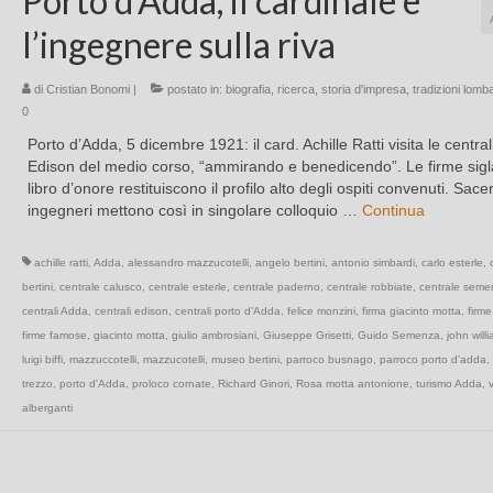
Porto d’Adda, il cardinale e
l’ingegnere sulla riva
di
Cristian Bonomi
|
postato in:
biografia
,
ricerca
,
storia d'impresa
,
tradizioni lomb
0
Porto d’Adda, 5 dicembre 1921: il card. Achille Ratti visita le central
Edison del medio corso, “ammirando e benedicendo”. Le firme sigl
libro d’onore restituiscono il profilo alto degli ospiti convenuti. Sace
ingegneri mettono così in singolare colloquio …
Continua
achille ratti
,
Adda
,
alessandro mazzucotelli
,
angelo bertini
,
antonio simbardi
,
carlo esterle
,
bertini
,
centrale calusco
,
centrale esterle
,
centrale paderno
,
centrale robbiate
,
centrale seme
centrali Adda
,
centrali edison
,
centrali porto d'Adda
,
felice monzini
,
firma giacinto motta
,
firm
firme famose
,
giacinto motta
,
giulio ambrosiani
,
Giuseppe Grisetti
,
Guido Semenza
,
john willi
luigi biffi
,
mazzuccotelli
,
mazzucotelli
,
museo bertini
,
parroco busnago
,
parroco porto d'adda
,
trezzo
,
porto d'Adda
,
proloco cornate
,
Richard Ginori
,
Rosa motta antonione
,
turismo Adda
,
v
alberganti