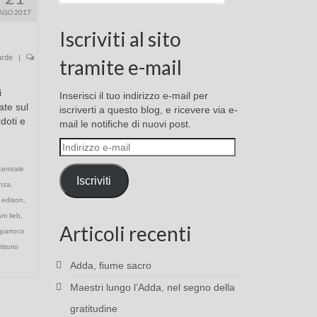
AGO 2017
Iscriviti al sito
arde
|
tramite e-mail
i
Inserisci il tuo indirizzo e-mail per
ate sul
iscriverti a questo blog, e ricevere via e-
rdoti e
mail le notifiche di nuovi post.
Indirizzo
e-
centrale
mail
Iscriviti
nza
,
e edison
,
am lieb
,
Articoli recenti
parroco
ittorio
Adda, fiume sacro
Maestri lungo l’Adda, nel segno della
gratitudine