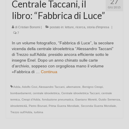
27
Centrale Taccani, il
GIU 2015
libro: “Fabbrica di Luce”
di
Cristian Bonomi
|
postato in:
letture
,
ricerca
,
storia d'impresa
|
7
In un volume fotografico, “Fabbrica di Luce”, la secolare
vicenda della centrale idroelettrica “Alessandro Taccani”
di Trezzo sull’Adda: presidio ancora efficiente sotto le
insegne Enel. Dopo un anno chinato sulle carte
d’archivio, soppeso con orgogliosa mano il volume
«Fabbrica di …
Continua
Adda
,
Adolfo Covi
,
Alessandro Taccani
,
alternatore
,
Benigno Crespi
,
bombardamenti
,
centrale idroelettrica
,
Centrale idroelettrica Taccani
,
centrale
termica
,
Crespi d'Adda
,
fondazione pneumatica
,
Gaetano Moretti
,
Guido Semenza
,
idroelettricità
,
Pietro Brunati
,
Prima Guerra Mondiale
,
Seconda Guerra Mondiale
,
Trezzo sull'Adda
,
turbina