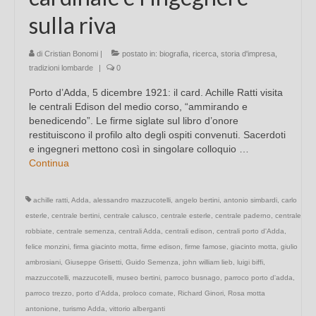
sulla riva
di
Cristian Bonomi
|
postato in:
biografia
,
ricerca
,
storia d'impresa
,
tradizioni lombarde
|
0
Porto d’Adda, 5 dicembre 1921: il card. Achille Ratti visita
le centrali Edison del medio corso, “ammirando e
benedicendo”. Le firme siglate sul libro d’onore
restituiscono il profilo alto degli ospiti convenuti. Sacerdoti
e ingegneri mettono così in singolare colloquio …
Continua
achille ratti
,
Adda
,
alessandro mazzucotelli
,
angelo bertini
,
antonio simbardi
,
carlo
esterle
,
centrale bertini
,
centrale calusco
,
centrale esterle
,
centrale paderno
,
centrale
robbiate
,
centrale semenza
,
centrali Adda
,
centrali edison
,
centrali porto d'Adda
,
felice monzini
,
firma giacinto motta
,
firme edison
,
firme famose
,
giacinto motta
,
giulio
ambrosiani
,
Giuseppe Grisetti
,
Guido Semenza
,
john william lieb
,
luigi biffi
,
mazzuccotelli
,
mazzucotelli
,
museo bertini
,
parroco busnago
,
parroco porto d'adda
,
parroco trezzo
,
porto d'Adda
,
proloco cornate
,
Richard Ginori
,
Rosa motta
antonione
,
turismo Adda
,
vittorio alberganti