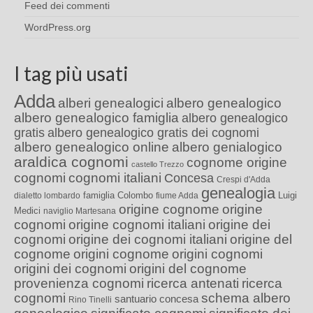
Feed dei commenti
WordPress.org
I tag più usati
Adda
alberi genealogici
albero genealogico
albero genealogico famiglia
albero genealogico
gratis
albero genealogico gratis dei cognomi
albero genealogico online
albero genialogico
araldica cognomi
cognome origine
castello Trezzo
cognomi
cognomi italiani
Concesa
Crespi d'Adda
genealogia
famiglia Colombo
Luigi
dialetto lombardo
fiume Adda
origine cognome
origine
Medici
naviglio Martesana
cognomi
origine cognomi italiani
origine dei
cognomi
origine dei cognomi italiani
origine del
cognome
origini cognome
origini cognomi
origini dei cognomi
origini del cognome
provenienza cognomi
ricerca antenati
ricerca
cognomi
schema albero
santuario concesa
Rino Tinelli