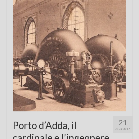
Chi sono
FAQ
Contatti
21
Porto d’Adda, il
AGO 2017
cardinale e l’ingegnere