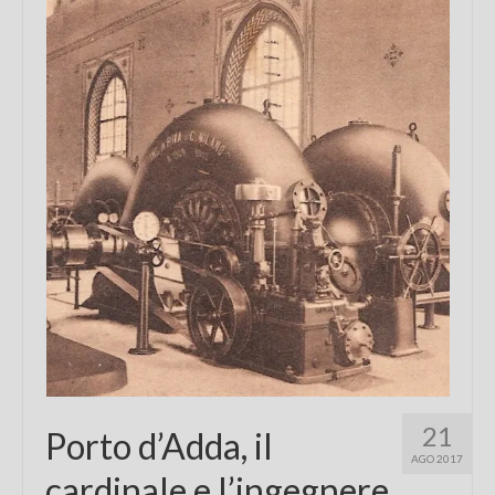
Chi sono
FAQ
Contatti
21
Porto d’Adda, il
AGO 2017
cardinale e l’ingegnere