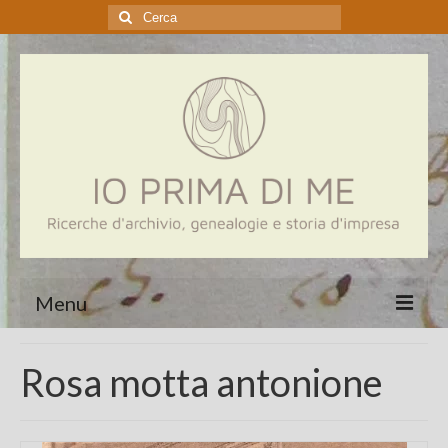
Cerca:
Menu
Home
Rosa motta antonione
Genealogia
Aziende