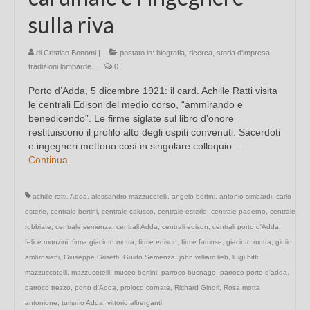
sulla riva
di
Cristian Bonomi
|
postato in:
biografia
,
ricerca
,
storia d'impresa
,
tradizioni lombarde
|
0
Porto d’Adda, 5 dicembre 1921: il card. Achille Ratti visita
le centrali Edison del medio corso, “ammirando e
benedicendo”. Le firme siglate sul libro d’onore
restituiscono il profilo alto degli ospiti convenuti. Sacerdoti
e ingegneri mettono così in singolare colloquio …
Continua
achille ratti
,
Adda
,
alessandro mazzucotelli
,
angelo bertini
,
antonio simbardi
,
carlo
esterle
,
centrale bertini
,
centrale calusco
,
centrale esterle
,
centrale paderno
,
centrale
robbiate
,
centrale semenza
,
centrali Adda
,
centrali edison
,
centrali porto d'Adda
,
felice monzini
,
firma giacinto motta
,
firme edison
,
firme famose
,
giacinto motta
,
giulio
ambrosiani
,
Giuseppe Grisetti
,
Guido Semenza
,
john william lieb
,
luigi biffi
,
mazzuccotelli
,
mazzucotelli
,
museo bertini
,
parroco busnago
,
parroco porto d'adda
,
parroco trezzo
,
porto d'Adda
,
proloco cornate
,
Richard Ginori
,
Rosa motta
antonione
,
turismo Adda
,
vittorio alberganti