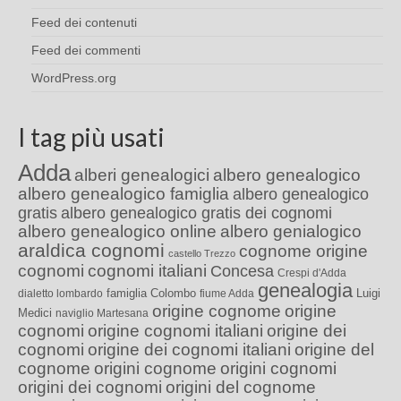
Feed dei contenuti
Feed dei commenti
WordPress.org
I tag più usati
Adda
alberi genealogici
albero genealogico
albero genealogico famiglia
albero genealogico
gratis
albero genealogico gratis dei cognomi
albero genealogico online
albero genialogico
araldica cognomi
cognome origine
castello Trezzo
cognomi
cognomi italiani
Concesa
Crespi d'Adda
genealogia
famiglia Colombo
Luigi
dialetto lombardo
fiume Adda
origine cognome
origine
Medici
naviglio Martesana
cognomi
origine cognomi italiani
origine dei
cognomi
origine dei cognomi italiani
origine del
cognome
origini cognome
origini cognomi
origini dei cognomi
origini del cognome