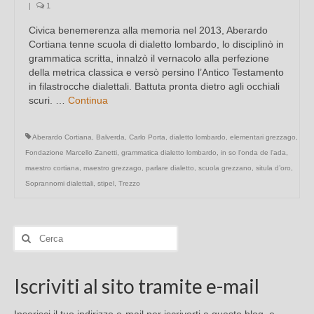
|
1
Civica benemerenza alla memoria nel 2013, Aberardo
Cortiana tenne scuola di dialetto lombardo, lo disciplinò in
grammatica scritta, innalzò il vernacolo alla perfezione
della metrica classica e versò persino l’Antico Testamento
in filastrocche dialettali. Battuta pronta dietro agli occhiali
scuri. …
Continua
Aberardo Cortiana
,
Balverda
,
Carlo Porta
,
dialetto lombardo
,
elementari grezzago
,
Fondazione Marcello Zanetti
,
grammatica dialetto lombardo
,
in so l'onda de l'ada
,
maestro cortiana
,
maestro grezzago
,
parlare dialetto
,
scuola grezzano
,
situla d’oro
,
Soprannomi dialettali
,
stipel
,
Trezzo
Cerca:
Iscriviti al sito tramite e-mail