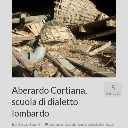
5
Aberardo Cortiana,
GEN 2015
scuola di dialetto
lombardo
di
Cristian Bonomi
|
postato in:
biografia
,
letture
,
tradizioni lombarde