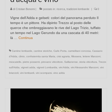
di
Cristian Bonomi
|
postato in:
ricerca
,
tradizioni lombarde
|
0
Vigne dell’Adda e gelseti: colori del panorama perduto Il
tempo è un pittore. Ha dipinto Trezzo al posto delle
querce che ombreggiavano le rive del Lago Trizio, tuffato
un tempo nel Lago Gerundo da una cascata di 40 metri:
là …
Continua
Cantine lombarde
,
cantine storiche
,
Carlo Porta
,
carmelitani concesa
,
Cassano
d'Adda
,
clinto
,
confraternita santa Marta
,
crisi agraria
,
fillossera
,
lettere Manzoni
,
moscatello
,
pietro possenti
,
pirovano viticoltore
,
Sallianense
,
storia viticoltura
,
Trezzo
sull'Adda
,
vigneti adda
,
vigneti Lombardia
,
vini Adda
,
vini Alessandro Manzoni
,
vini
brianzoli
,
vini lombardi
,
vini scomparsi
,
vino adda