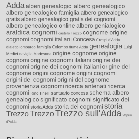
Adda
alberi genealogici
albero genealogico
albero genealogico famiglia
albero genealogico
gratis
albero genealogico gratis dei cognomi
albero genealogico online
albero genialogico
araldica cognomi
cognome origine
castello Trezzo
cognomi
cognomi italiani
Concesa
Crespi d'Adda
genealogia
famiglia Colombo
Luigi
dialetto lombardo
fiume Adda
origine cognome
origine
Medici
naviglio Martesana
cognomi
origine cognomi italiani
origine dei
cognomi
origine dei cognomi italiani
origine del
cognome
origini cognome
origini cognomi
origini dei cognomi
origini del cognome
provenienza cognomi
ricerca antenati
ricerca
cognomi
schema albero
santuario concesa
Rino Tinelli
genealogico
significato cognomi
significato dei
storia
cognomi
storia dei cognomi
storia Adda
Trezzo sull'Adda
Trezzo
Trezzo
Vaprio
d'Adda