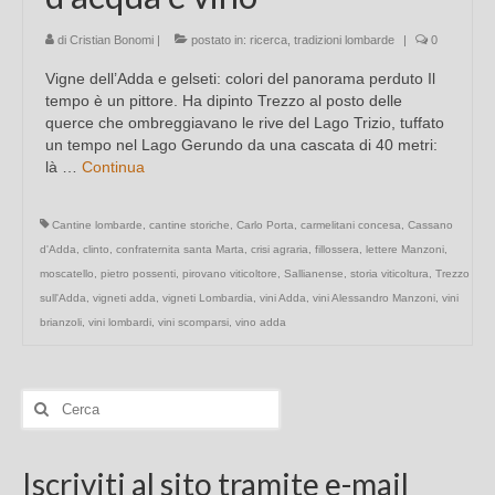
di
Cristian Bonomi
|
postato in:
ricerca
,
tradizioni lombarde
|
0
Vigne dell’Adda e gelseti: colori del panorama perduto Il
tempo è un pittore. Ha dipinto Trezzo al posto delle
querce che ombreggiavano le rive del Lago Trizio, tuffato
un tempo nel Lago Gerundo da una cascata di 40 metri:
là …
Continua
Cantine lombarde
,
cantine storiche
,
Carlo Porta
,
carmelitani concesa
,
Cassano
d'Adda
,
clinto
,
confraternita santa Marta
,
crisi agraria
,
fillossera
,
lettere Manzoni
,
moscatello
,
pietro possenti
,
pirovano viticoltore
,
Sallianense
,
storia viticoltura
,
Trezzo
sull'Adda
,
vigneti adda
,
vigneti Lombardia
,
vini Adda
,
vini Alessandro Manzoni
,
vini
brianzoli
,
vini lombardi
,
vini scomparsi
,
vino adda
Cerca:
Iscriviti al sito tramite e-mail