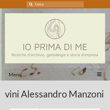
Cerca:
Menu
Home
vini Alessandro Manzoni
Genealogia
Aziende