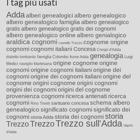
I tag più usati
Adda
alberi genealogici
albero genealogico
albero genealogico famiglia
albero genealogico
gratis
albero genealogico gratis dei cognomi
albero genealogico online
albero genialogico
araldica cognomi
cognome origine
castello Trezzo
cognomi
cognomi italiani
Concesa
Crespi d'Adda
genealogia
famiglia Colombo
Luigi
dialetto lombardo
fiume Adda
origine cognome
origine
Medici
naviglio Martesana
cognomi
origine cognomi italiani
origine dei
cognomi
origine dei cognomi italiani
origine del
cognome
origini cognome
origini cognomi
origini dei cognomi
origini del cognome
provenienza cognomi
ricerca antenati
ricerca
cognomi
schema albero
santuario concesa
Rino Tinelli
genealogico
significato cognomi
significato dei
storia
cognomi
storia dei cognomi
storia Adda
Trezzo sull'Adda
Trezzo
Trezzo
Vaprio
d'Adda