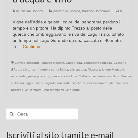
di
Cristian Bonomi
|
postato in:
ricerca
,
tradizioni lombarde
|
0
Vigne dell’Adda e gelseti: colori del panorama perduto Il
tempo è un pittore. Ha dipinto Trezzo al posto delle
querce che ombreggiavano le rive del Lago Trizio, tuffato
un tempo nel Lago Gerundo da una cascata di 40 metri:
là …
Continua
Cantine lombarde
,
cantine storiche
,
Carlo Porta
,
carmelitani concesa
,
Cassano
d'Adda
,
clinto
,
confraternita santa Marta
,
crisi agraria
,
fillossera
,
lettere Manzoni
,
moscatello
,
pietro possenti
,
pirovano viticoltore
,
Sallianense
,
storia viticoltura
,
Trezzo
sull'Adda
,
vigneti adda
,
vigneti Lombardia
,
vini Adda
,
vini Alessandro Manzoni
,
vini
brianzoli
,
vini lombardi
,
vini scomparsi
,
vino adda
Cerca:
Iscriviti al sito tramite e-mail