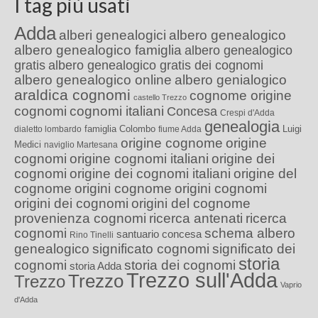
I tag più usati
Adda
alberi genealogici
albero genealogico
albero genealogico famiglia
albero genealogico
gratis
albero genealogico gratis dei cognomi
albero genealogico online
albero genialogico
araldica cognomi
cognome origine
castello Trezzo
cognomi
cognomi italiani
Concesa
Crespi d'Adda
genealogia
famiglia Colombo
Luigi
dialetto lombardo
fiume Adda
origine cognome
origine
Medici
naviglio Martesana
cognomi
origine cognomi italiani
origine dei
cognomi
origine dei cognomi italiani
origine del
cognome
origini cognome
origini cognomi
origini dei cognomi
origini del cognome
provenienza cognomi
ricerca antenati
ricerca
cognomi
schema albero
santuario concesa
Rino Tinelli
genealogico
significato cognomi
significato dei
storia
cognomi
storia dei cognomi
storia Adda
Trezzo sull'Adda
Trezzo
Trezzo
Vaprio
d'Adda