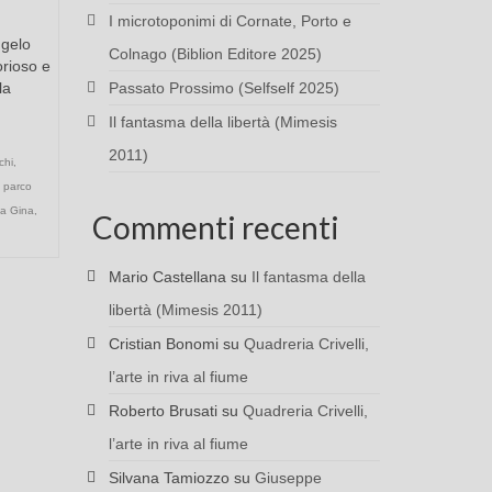
I microtoponimi di Cornate, Porto e
ngelo
Colnago (Biblion Editore 2025)
orioso e
la
Passato Prossimo (Selfself 2025)
Il fantasma della libertà (Mimesis
2011)
chi
,
,
parco
lla Gina
,
Commenti recenti
Mario Castellana
su
Il fantasma della
libertà (Mimesis 2011)
Cristian Bonomi
su
Quadreria Crivelli,
l’arte in riva al fiume
Roberto Brusati
su
Quadreria Crivelli,
l’arte in riva al fiume
Silvana Tamiozzo
su
Giuseppe