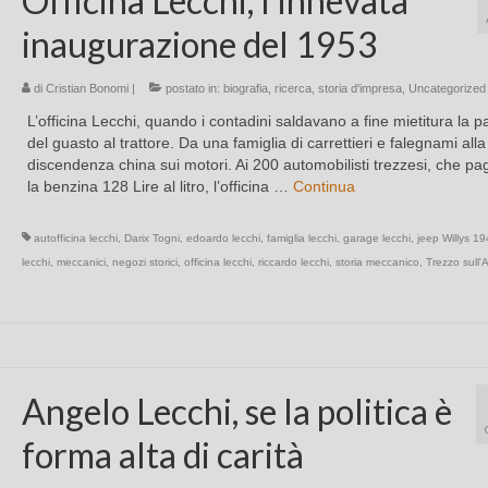
Officina Lecchi, l’innevata
inaugurazione del 1953
di
Cristian Bonomi
|
postato in:
biografia
,
ricerca
,
storia d'impresa
,
Uncategorized
L’officina Lecchi, quando i contadini saldavano a fine mietitura la p
del guasto al trattore. Da una famiglia di carrettieri e falegnami alla
discendenza china sui motori. Ai 200 automobilisti trezzesi, che p
la benzina 128 Lire al litro, l’officina …
Continua
autofficina lecchi
,
Darix Togni
,
edoardo lecchi
,
famiglia lecchi
,
garage lecchi
,
jeep Willys 1
lecchi
,
meccanici
,
negozi storici
,
officina lecchi
,
riccardo lecchi
,
storia meccanico
,
Trezzo sull'
Angelo Lecchi, se la politica è
forma alta di carità