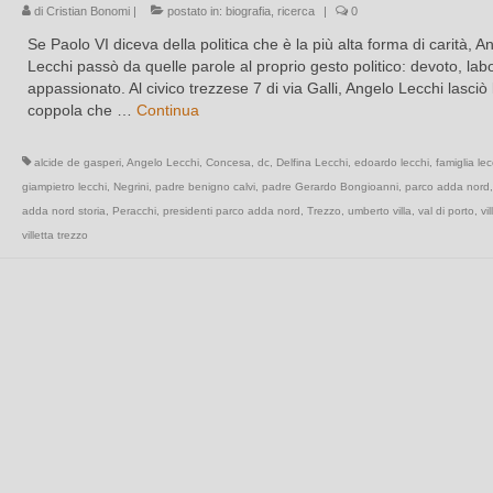
di
Cristian Bonomi
|
postato in:
biografia
,
ricerca
|
0
Se Paolo VI diceva della politica che è la più alta forma di carità, A
Lecchi passò da quelle parole al proprio gesto politico: devoto, lab
appassionato. Al civico trezzese 7 di via Galli, Angelo Lecchi lasciò 
coppola che …
Continua
alcide de gasperi
,
Angelo Lecchi
,
Concesa
,
dc
,
Delfina Lecchi
,
edoardo lecchi
,
famiglia lec
giampietro lecchi
,
Negrini
,
padre benigno calvi
,
padre Gerardo Bongioanni
,
parco adda nord
adda nord storia
,
Peracchi
,
presidenti parco adda nord
,
Trezzo
,
umberto villa
,
val di porto
,
vi
villetta trezzo