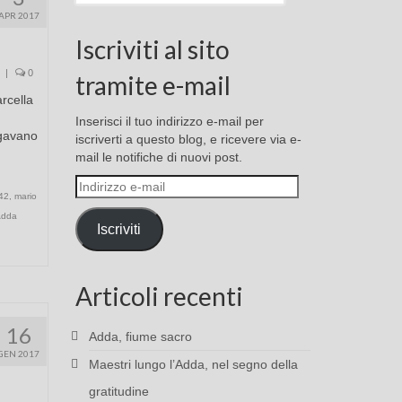
APR 2017
Iscriviti al sito
|
0
tramite e-mail
arcella
Inserisci il tuo indirizzo e-mail per
agavano
iscriverti a questo blog, e ricevere via e-
mail le notifiche di nuovi post.
Indirizzo
942
,
mario
e-
Adda
mail
Iscriviti
Articoli recenti
16
Adda, fiume sacro
GEN 2017
Maestri lungo l’Adda, nel segno della
gratitudine