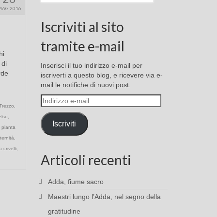
MAG 2016
Iscriviti al sito
tramite e-mail
hi
 di
Inserisci il tuo indirizzo e-mail per
rde
iscriverti a questo blog, e ricevere via e-
mail le notifiche di nuovi post.
Indirizzo
 Trezzo
,
e-
elso
,
mail
Iscriviti
,
pianta
ternità
,
la crivelli
,
Articoli recenti
Adda, fiume sacro
Maestri lungo l’Adda, nel segno della
gratitudine