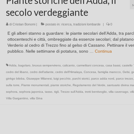
Piante storiche dell’Adda, il
secolo verdeggiante
di
Cristian Bonomi
|
postato in:
ricerca
,
tradizioni lombarde
|
0
E gli alberi stanno a guardare: le piante secolari dell’Adda, tra parc
ottocenteschi e città, ombreggiate da essenze secolari; dal platano
Verderio al cedro di Trezzo fino al gelso di Cassano. Pettinare il ve
pubblico. Nelle settimane di potatura, sono …
Continua
Adda
,
bagolaro
,
bruxus sempervirens
,
calicanto
,
carmelitani concesa
,
casa bassi
,
castello
cedro del libano
,
cedro dell’atlante
,
cedro dell’Himalaya
,
Concesa
,
famiglia marocco
,
Gelsi
,
g
ginkgo biloba
,
Giuseppe Milanesi
,
luigi pecchio
,
parchi storici
,
parco adda nord
,
parco trezzo
sulla torre
,
Piante monumentali
,
piante storiche
,
Regolamento del Verde
,
santuario divina ma
sophora
,
sophora japonica
,
tasso
,
tigli
,
Trezzo sull'Adda
,
trotti bentivoglio
,
villa cavenago
,
vil
Villa Gargantino
,
villa Gina