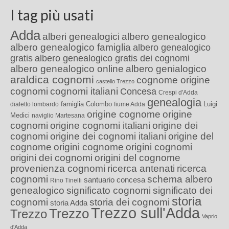
I tag più usati
Adda
alberi genealogici
albero genealogico
albero genealogico famiglia
albero genealogico
gratis
albero genealogico gratis dei cognomi
albero genealogico online
albero genialogico
araldica cognomi
cognome origine
castello Trezzo
cognomi
cognomi italiani
Concesa
Crespi d'Adda
genealogia
famiglia Colombo
Luigi
dialetto lombardo
fiume Adda
origine cognome
origine
Medici
naviglio Martesana
cognomi
origine cognomi italiani
origine dei
cognomi
origine dei cognomi italiani
origine del
cognome
origini cognome
origini cognomi
origini dei cognomi
origini del cognome
provenienza cognomi
ricerca antenati
ricerca
cognomi
schema albero
santuario concesa
Rino Tinelli
genealogico
significato cognomi
significato dei
storia
cognomi
storia dei cognomi
storia Adda
Trezzo sull'Adda
Trezzo
Trezzo
Vaprio
d'Adda