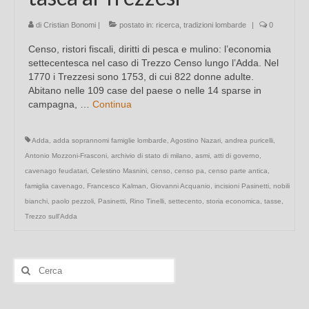
di
Cristian Bonomi
|
postato in:
ricerca
,
tradizioni lombarde
|
0
Censo, ristori fiscali, diritti di pesca e mulino: l’economia
settecentesca nel caso di Trezzo Censo lungo l’Adda. Nel
1770 i Trezzesi sono 1753, di cui 822 donne adulte.
Abitano nelle 109 case del paese o nelle 14 sparse in
campagna, …
Continua
Adda
,
adda soprannomi famiglie lombarde
,
Agostino Nazari
,
andrea puricelli
,
Antonio Mozzoni-Frasconi
,
archivio di stato di milano
,
asmi
,
atti di governo
,
cavenago feudatari
,
Celestino Masnini
,
censo
,
censo pa
,
censo parte antica
,
famiglia cavenago
,
Francesco Kalman
,
Giovanni Acquanio
,
incisioni Pasinetti
,
nobili
bianchi
,
paolo pezzoli
,
Pasinetti
,
Rino Tinelli
,
settecento
,
storia economica
,
tasse
,
Trezzo sull'Adda
Cerca: