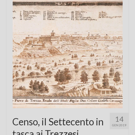
Chi sono
FAQ
Contatti
14
Censo, il Settecento in
GEN 2019
tasca ai Trezzesi