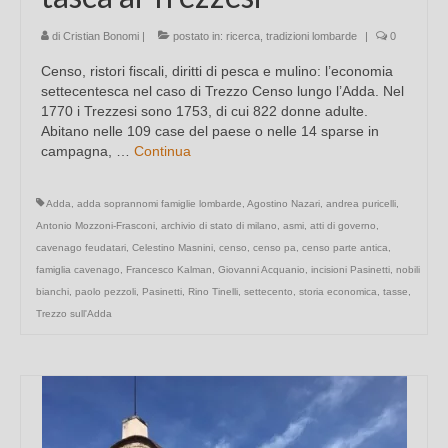
di
Cristian Bonomi
|
postato in:
ricerca
,
tradizioni lombarde
|
0
Censo, ristori fiscali, diritti di pesca e mulino: l’economia
settecentesca nel caso di Trezzo Censo lungo l’Adda. Nel
1770 i Trezzesi sono 1753, di cui 822 donne adulte.
Abitano nelle 109 case del paese o nelle 14 sparse in
campagna, …
Continua
Adda
,
adda soprannomi famiglie lombarde
,
Agostino Nazari
,
andrea puricelli
,
Antonio Mozzoni-Frasconi
,
archivio di stato di milano
,
asmi
,
atti di governo
,
cavenago feudatari
,
Celestino Masnini
,
censo
,
censo pa
,
censo parte antica
,
famiglia cavenago
,
Francesco Kalman
,
Giovanni Acquanio
,
incisioni Pasinetti
,
nobili
bianchi
,
paolo pezzoli
,
Pasinetti
,
Rino Tinelli
,
settecento
,
storia economica
,
tasse
,
Trezzo sull'Adda