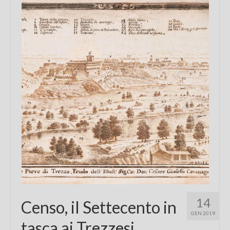
Chi sono
FAQ
Contatti
14
Censo, il Settecento in
GEN 2019
tasca ai Trezzesi