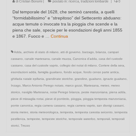
di
Cristian Bonomi
|
postato in:
ricerca
,
tradizioni lombarde
|
0
Dal temporale del 1628, che seminò carestia, a quelli
“formidabilissimo” e “strepitoso” del Settecento abduano:
acque temute o invocate tra la pioggia che scende e la
piena che sale, specie per le esondazioni degli anni 1855
e 1867. Fuoco e …
Continua
Adda
,
archivio di stato di milano
,
atti di governo
,
barzago
,
brianza
,
campari
cassano
,
canale martesana
,
canale muzza
,
Canonica d’adda
,
casa del custode
cassano
,
casa del custode vaprio
,
collegio dei notai di milano
,
Corriere della sera
,
esondazioni adda
,
famiglia guaitano
,
fondo acque
,
fondo censo parte antica
,
ghirlada natale epifania
,
grandinate storiche
,
grandine
,
guaitano
,
ignazio guaitano
,
Inzago
,
Marco Antonio Perego notaio
,
marco gozzi
,
Martesana
,
meteo
,
meteo
storico
,
naviglio Martesana
,
notai Perego brianza
,
peste manzoniana
,
piena adda
,
pieve di missaglia notai
,
pieve di pontirolo
,
pioggia
,
pioggia tempesta manzoniana
,
ponte canonica
,
regia camera cassano
,
regia camera vaprio
,
san dionigi cassani
,
storia meteo
,
storia meteorologica
,
tempesta
,
tempesta carestia seicento
,
tempesta
pestilenza
,
tempeste
,
tempeste storiche
,
temporale waterloo
,
temporali
,
temporali
storici
,
Trezzo