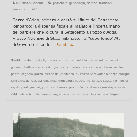
di
Cristian Bonomi
|
postato in:
genealogia
,
ricerca
,
tradizioni
lombarde
|
3
Pozzo d’Adda, scienza e carità sul finire del Settecento
lombardo: la dispensa fiscale al malato e l’incerta mano
del barbiere che lo cura. Il Settecento a Pozzo d’Adda.
Presso l’Archivio di Stato milanese, nel “superfondo” Atti
di Governo, il fondo …
Continua
Adda
,
andrea puricelli
,
antenati settecento
,
archivio di stato milano
,
atti di
governo
,
bettola
,
censo asburgico
,
censo parte antica
,
cerusico
,
chiesa vecchia
pozzo
,
cognomi pozzo
,
elenco dei capifuoco
,
ex-chiesa sant'Antonio pozzo
,
famiglie
lombarde
,
genealogia lombardia
,
genealogia settecento
,
ignazio capitani o
,
medico
vaprio
,
paolo pezzoli
,
pozzo con bettola
,
pozzo d'adda
,
ricerca genealogia
,
storia
Adda
,
storia bettola
,
storia chirurgia
,
storia pozzo
,
storia Trezzo
,
storia Vaprio