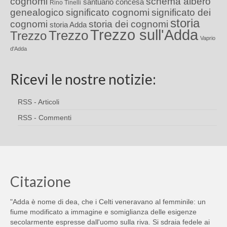
cognomi
schema albero
santuario concesa
Rino Tinelli
genealogico
significato cognomi
significato dei
storia
cognomi
storia dei cognomi
storia Adda
Trezzo sull'Adda
Trezzo
Trezzo
Vaprio
d'Adda
Ricevi le nostre notizie:
RSS - Articoli
RSS - Commenti
Citazione
"Adda è nome di dea, che i Celti veneravano al femminile: un
fiume modificato a immagine e somiglianza delle esigenze
secolarmente espresse dall'uomo sulla riva. Si sdraia fedele ai