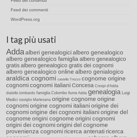
Feed dei contenuti
Feed dei commenti
WordPress.org
I tag più usati
Adda
alberi genealogici
albero genealogico
albero genealogico famiglia
albero genealogico
gratis
albero genealogico gratis dei cognomi
albero genealogico online
albero genialogico
araldica cognomi
cognome origine
castello Trezzo
cognomi
cognomi italiani
Concesa
Crespi d'Adda
genealogia
famiglia Colombo
Luigi
dialetto lombardo
fiume Adda
origine cognome
origine
Medici
naviglio Martesana
cognomi
origine cognomi italiani
origine dei
cognomi
origine dei cognomi italiani
origine del
cognome
origini cognome
origini cognomi
origini dei cognomi
origini del cognome
provenienza cognomi
ricerca antenati
ricerca