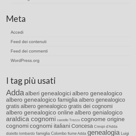
Meta
Accedi
Feed dei contenuti
Feed dei commenti
WordPress.org
I tag più usati
Adda
alberi genealogici
albero genealogico
albero genealogico famiglia
albero genealogico
gratis
albero genealogico gratis dei cognomi
albero genealogico online
albero genialogico
araldica cognomi
cognome origine
castello Trezzo
cognomi
cognomi italiani
Concesa
Crespi d'Adda
genealogia
famiglia Colombo
Luigi
dialetto lombardo
fiume Adda