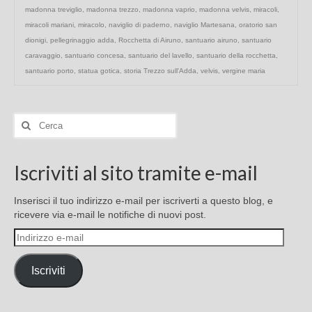
madonna treviglio
,
madonna trezzo
,
madonna vaprio
,
madonna velvis
,
miracoli
,
miracoli mariani
,
miracolo
,
naviglio di paderno
,
naviglio Martesana
,
oratorio san
dionigi
,
pellegrinaggio adda
,
Rocchetta di Airuno
,
santuario airuno
,
santuario
caravaggio
,
santuario concesa
,
santuario del lavello
,
santuario della rocchetta
,
santuario porto
,
statua gotica
,
storia Trezzo sull'Adda
,
velvis
,
vergine maria
Cerca:
Iscriviti al sito tramite e-mail
Inserisci il tuo indirizzo e-mail per iscriverti a questo blog, e
ricevere via e-mail le notifiche di nuovi post.
Indirizzo
e-
mail
Iscriviti