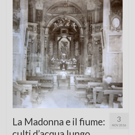
Chi sono
FAQ
Contatti
3
La Madonna e il fiume:
NOV 2016
culti d’acqua lungo