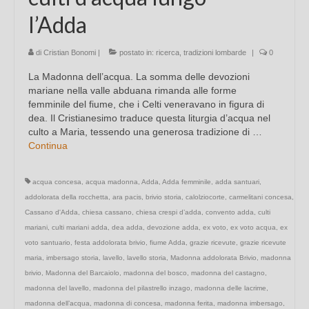
l’Adda
di
Cristian Bonomi
|
postato in:
ricerca
,
tradizioni lombarde
|
0
La Madonna dell’acqua. La somma delle devozioni
mariane nella valle abduana rimanda alle forme
femminile del fiume, che i Celti veneravano in figura di
dea. Il Cristianesimo traduce questa liturgia d’acqua nel
culto a Maria, tessendo una generosa tradizione di …
Continua
acqua concesa
,
acqua madonna
,
Adda
,
Adda femminile
,
adda santuari
,
addolorata della rocchetta
,
ara pacis
,
brivio storia
,
calolziocorte
,
carmelitani concesa
,
Cassano d'Adda
,
chiesa cassano
,
chiesa crespi d’adda
,
convento adda
,
culti
mariani
,
culti mariani adda
,
dea adda
,
devozione adda
,
ex voto
,
ex voto acqua
,
ex
voto santuario
,
festa addolorata brivio
,
fiume Adda
,
grazie ricevute
,
grazie ricevute
maria
,
imbersago storia
,
lavello
,
lavello storia
,
Madonna addolorata Brivio
,
madonna
brivio
,
Madonna del Barcaiolo
,
madonna del bosco
,
madonna del castagno
,
madonna del lavello
,
madonna del pilastrello inzago
,
madonna delle lacrime
,
madonna dell’acqua
,
madonna di concesa
,
madonna ferita
,
madonna imbersago
,