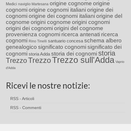
origine cognome
origine
Medici
naviglio Martesana
cognomi
origine cognomi italiani
origine dei
cognomi
origine dei cognomi italiani
origine del
cognome
origini cognome
origini cognomi
origini dei cognomi
origini del cognome
provenienza cognomi
ricerca antenati
ricerca
cognomi
schema albero
santuario concesa
Rino Tinelli
genealogico
significato cognomi
significato dei
storia
cognomi
storia dei cognomi
storia Adda
Trezzo sull'Adda
Trezzo
Trezzo
Vaprio
d'Adda
Ricevi le nostre notizie:
RSS - Articoli
RSS - Commenti