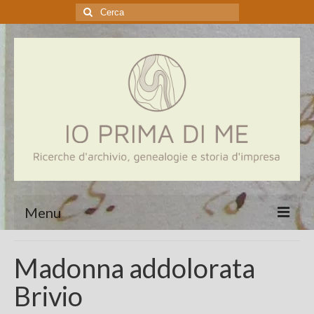
Cerca:
Menu
Home
Madonna addolorata
Genealogia
Brivio
Aziende