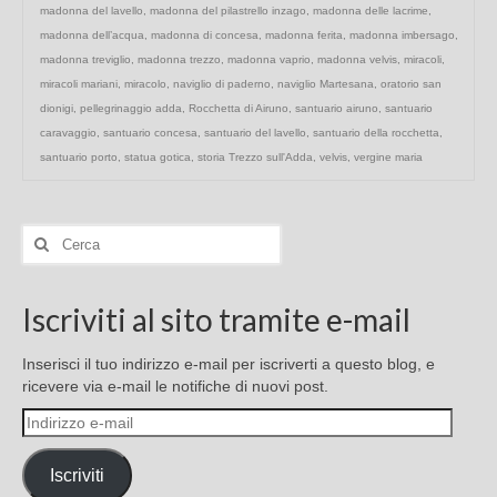
madonna del lavello
,
madonna del pilastrello inzago
,
madonna delle lacrime
,
madonna dell’acqua
,
madonna di concesa
,
madonna ferita
,
madonna imbersago
,
madonna treviglio
,
madonna trezzo
,
madonna vaprio
,
madonna velvis
,
miracoli
,
miracoli mariani
,
miracolo
,
naviglio di paderno
,
naviglio Martesana
,
oratorio san
dionigi
,
pellegrinaggio adda
,
Rocchetta di Airuno
,
santuario airuno
,
santuario
caravaggio
,
santuario concesa
,
santuario del lavello
,
santuario della rocchetta
,
santuario porto
,
statua gotica
,
storia Trezzo sull'Adda
,
velvis
,
vergine maria
Cerca:
Iscriviti al sito tramite e-mail
Inserisci il tuo indirizzo e-mail per iscriverti a questo blog, e
ricevere via e-mail le notifiche di nuovi post.
Indirizzo
e-
mail
Iscriviti