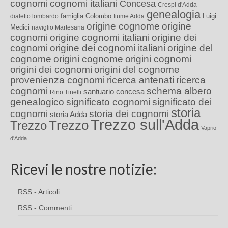
cognomi
cognomi italiani
Concesa
Crespi d'Adda
genealogia
famiglia Colombo
Luigi
dialetto lombardo
fiume Adda
origine cognome
origine
Medici
naviglio Martesana
cognomi
origine cognomi italiani
origine dei
cognomi
origine dei cognomi italiani
origine del
cognome
origini cognome
origini cognomi
origini dei cognomi
origini del cognome
provenienza cognomi
ricerca antenati
ricerca
cognomi
schema albero
santuario concesa
Rino Tinelli
genealogico
significato cognomi
significato dei
storia
cognomi
storia dei cognomi
storia Adda
Trezzo sull'Adda
Trezzo
Trezzo
Vaprio
d'Adda
Ricevi le nostre notizie:
RSS - Articoli
RSS - Commenti