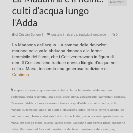
NOV 2016
culti d’acqua lungo
l’Adda
di
Cristian Bonomi
|
postato in:
ricerca
,
tradizioni lombarde
|
0
La Madonna dell’acqua. La somma delle devozioni
mariane nella valle abduana rimanda alle forme
femminile del fiume, che i Celti veneravano in figura di
dea. Il Cristianesimo traduce questa liturgia d’acqua nel
culto a Maria, tessendo una generosa tradizione di …
Continua
acqua concesa
,
acqua madonna
,
Adda
,
Adda femminile
,
adda santuari
,
addolorata della rocchetta
,
ara pacis
,
brivio storia
,
calolziocorte
,
carmelitani concesa
,
Cassano d'Adda
,
chiesa cassano
,
chiesa crespi d’adda
,
convento adda
,
culti
mariani
,
culti mariani adda
,
dea adda
,
devozione adda
,
ex voto
,
ex voto acqua
,
ex
voto santuario
,
festa addolorata brivio
,
fiume Adda
,
grazie ricevute
,
grazie ricevute
maria
,
imbersago storia
,
lavello
,
lavello storia
,
Madonna addolorata Brivio
,
madonna
brivio
,
Madonna del Barcaiolo
,
madonna del bosco
,
madonna del castagno
,