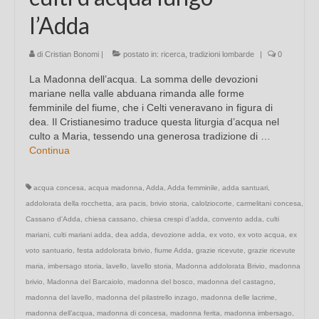
l’Adda
di
Cristian Bonomi
|
postato in:
ricerca
,
tradizioni lombarde
|
0
La Madonna dell’acqua. La somma delle devozioni
mariane nella valle abduana rimanda alle forme
femminile del fiume, che i Celti veneravano in figura di
dea. Il Cristianesimo traduce questa liturgia d’acqua nel
culto a Maria, tessendo una generosa tradizione di …
Continua
acqua concesa
,
acqua madonna
,
Adda
,
Adda femminile
,
adda santuari
,
addolorata della rocchetta
,
ara pacis
,
brivio storia
,
calolziocorte
,
carmelitani concesa
,
Cassano d'Adda
,
chiesa cassano
,
chiesa crespi d’adda
,
convento adda
,
culti
mariani
,
culti mariani adda
,
dea adda
,
devozione adda
,
ex voto
,
ex voto acqua
,
ex
voto santuario
,
festa addolorata brivio
,
fiume Adda
,
grazie ricevute
,
grazie ricevute
maria
,
imbersago storia
,
lavello
,
lavello storia
,
Madonna addolorata Brivio
,
madonna
brivio
,
Madonna del Barcaiolo
,
madonna del bosco
,
madonna del castagno
,
madonna del lavello
,
madonna del pilastrello inzago
,
madonna delle lacrime
,
madonna dell’acqua
,
madonna di concesa
,
madonna ferita
,
madonna imbersago
,