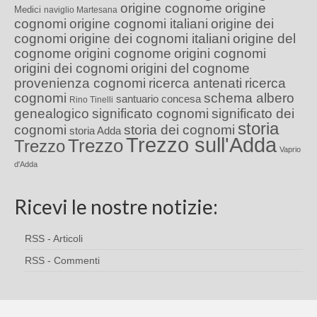
origine cognome
origine
Medici
naviglio Martesana
cognomi
origine cognomi italiani
origine dei
cognomi
origine dei cognomi italiani
origine del
cognome
origini cognome
origini cognomi
origini dei cognomi
origini del cognome
provenienza cognomi
ricerca antenati
ricerca
cognomi
schema albero
santuario concesa
Rino Tinelli
genealogico
significato cognomi
significato dei
storia
cognomi
storia dei cognomi
storia Adda
Trezzo sull'Adda
Trezzo
Trezzo
Vaprio
d'Adda
Ricevi le nostre notizie:
RSS - Articoli
RSS - Commenti