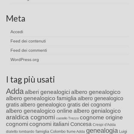
Meta
Accedi
Feed dei contenuti
Feed dei commenti
WordPress.org
I tag più usati
Adda
alberi genealogici
albero genealogico
albero genealogico famiglia
albero genealogico
gratis
albero genealogico gratis dei cognomi
albero genealogico online
albero genialogico
araldica cognomi
cognome origine
castello Trezzo
cognomi
cognomi italiani
Concesa
Crespi d'Adda
genealogia
famiglia Colombo
Luigi
dialetto lombardo
fiume Adda