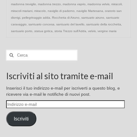
madonna treviglio
,
madonna trezzo
,
madonna vaprio
,
madonna velvis
,
miracoli
,
miracoli mariani
,
miracolo
,
naviglio di paderno
,
naviglio Martesana
,
oratorio san
dionigi
,
pellegrinaggio adda
,
Rocchetta di Airuno
,
santuario airuno
,
santuario
caravaggio
,
santuario concesa
,
santuario del lavello
,
santuario della rocchetta
,
santuario porto
,
statua gotica
,
storia Trezzo sull'Adda
,
velvis
,
vergine maria
Cerca:
Iscriviti al sito tramite e-mail
Inserisci il tuo indirizzo e-mail per iscriverti a questo blog, e
ricevere via e-mail le notifiche di nuovi post.
Indirizzo
e-
mail
Iscriviti