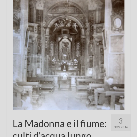
Chi sono
FAQ
Contatti
3
La Madonna e il fiume:
NOV 2016
culti d’acqua lungo