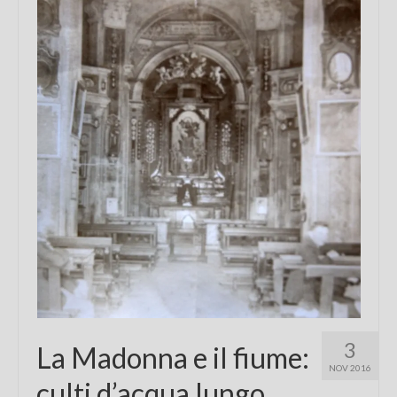
Chi sono
FAQ
Contatti
3
La Madonna e il fiume:
NOV 2016
culti d’acqua lungo