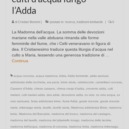
l’Adda
di
Cristian Bonomi
|
postato in:
ricerca
,
tradizioni lombarde
|
0
La Madonna dell’acqua. La somma delle devozioni
mariane nella valle abduana rimanda alle forme
femminile del fiume, che i Celti veneravano in figura di
dea. Il Cristianesimo traduce questa liturgia d’acqua nel
culto a Maria, tessendo una generosa tradizione di …
Continua
acqua concesa
,
acqua madonna
,
Adda
,
Adda femminile
,
adda santuari
,
addolorata della rocchetta
,
ara pacis
,
brivio storia
,
calolziocorte
,
carmelitani concesa
,
Cassano d'Adda
,
chiesa cassano
,
chiesa crespi d’adda
,
convento adda
,
culti
mariani
,
culti mariani adda
,
dea adda
,
devozione adda
,
ex voto
,
ex voto acqua
,
ex
voto santuario
,
festa addolorata brivio
,
fiume Adda
,
grazie ricevute
,
grazie ricevute
maria
,
imbersago storia
,
lavello
,
lavello storia
,
Madonna addolorata Brivio
,
madonna
brivio
,
Madonna del Barcaiolo
,
madonna del bosco
,
madonna del castagno
,
madonna del lavello
,
madonna del pilastrello inzago
,
madonna delle lacrime
,
madonna dell’acqua
,
madonna di concesa
,
madonna ferita
,
madonna imbersago
,