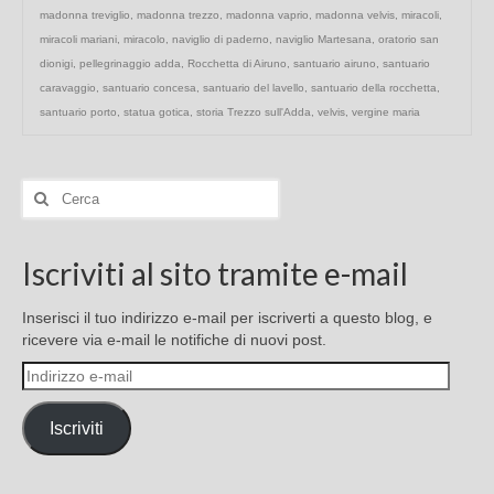
madonna treviglio
,
madonna trezzo
,
madonna vaprio
,
madonna velvis
,
miracoli
,
miracoli mariani
,
miracolo
,
naviglio di paderno
,
naviglio Martesana
,
oratorio san
dionigi
,
pellegrinaggio adda
,
Rocchetta di Airuno
,
santuario airuno
,
santuario
caravaggio
,
santuario concesa
,
santuario del lavello
,
santuario della rocchetta
,
santuario porto
,
statua gotica
,
storia Trezzo sull'Adda
,
velvis
,
vergine maria
Cerca:
Iscriviti al sito tramite e-mail
Inserisci il tuo indirizzo e-mail per iscriverti a questo blog, e
ricevere via e-mail le notifiche di nuovi post.
Indirizzo
e-
mail
Iscriviti