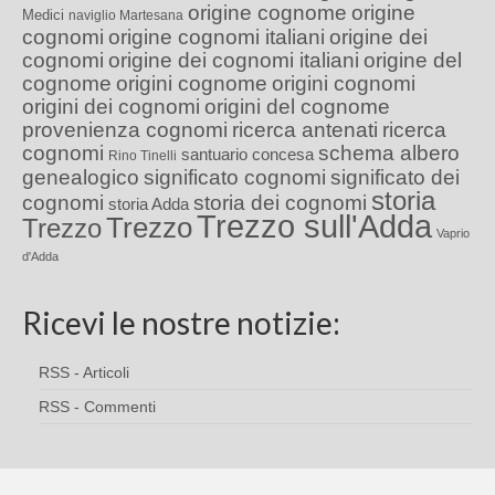
origine cognome
origine
Medici
naviglio Martesana
cognomi
origine cognomi italiani
origine dei
cognomi
origine dei cognomi italiani
origine del
cognome
origini cognome
origini cognomi
origini dei cognomi
origini del cognome
provenienza cognomi
ricerca antenati
ricerca
cognomi
schema albero
santuario concesa
Rino Tinelli
genealogico
significato cognomi
significato dei
storia
cognomi
storia dei cognomi
storia Adda
Trezzo sull'Adda
Trezzo
Trezzo
Vaprio
d'Adda
Ricevi le nostre notizie:
RSS - Articoli
RSS - Commenti