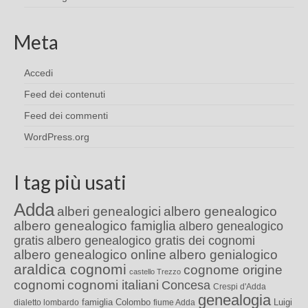
Meta
Accedi
Feed dei contenuti
Feed dei commenti
WordPress.org
I tag più usati
Adda
alberi genealogici
albero genealogico
albero genealogico famiglia
albero genealogico
gratis
albero genealogico gratis dei cognomi
albero genealogico online
albero genialogico
araldica cognomi
cognome origine
castello Trezzo
cognomi
cognomi italiani
Concesa
Crespi d'Adda
genealogia
famiglia Colombo
Luigi
dialetto lombardo
fiume Adda