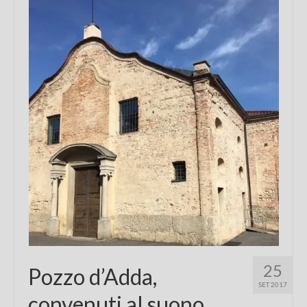
Chi sono
FAQ
Contatti
25
Pozzo d’Adda,
SET 2017
convenuti al suono