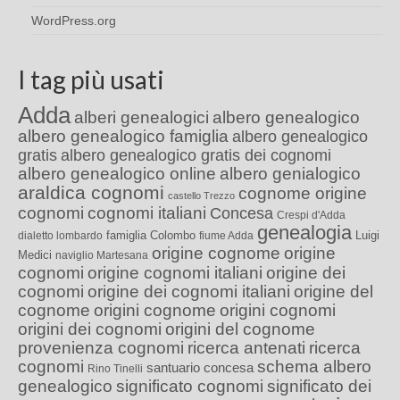
WordPress.org
I tag più usati
Adda
alberi genealogici
albero genealogico
albero genealogico famiglia
albero genealogico
gratis
albero genealogico gratis dei cognomi
albero genealogico online
albero genialogico
araldica cognomi
cognome origine
castello Trezzo
cognomi
cognomi italiani
Concesa
Crespi d'Adda
genealogia
famiglia Colombo
Luigi
dialetto lombardo
fiume Adda
origine cognome
origine
Medici
naviglio Martesana
cognomi
origine cognomi italiani
origine dei
cognomi
origine dei cognomi italiani
origine del
cognome
origini cognome
origini cognomi
origini dei cognomi
origini del cognome
provenienza cognomi
ricerca antenati
ricerca
cognomi
schema albero
santuario concesa
Rino Tinelli
genealogico
significato cognomi
significato dei