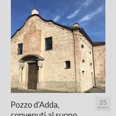
Chi sono
FAQ
Contatti
25
Pozzo d’Adda,
SET 2017
convenuti al suono