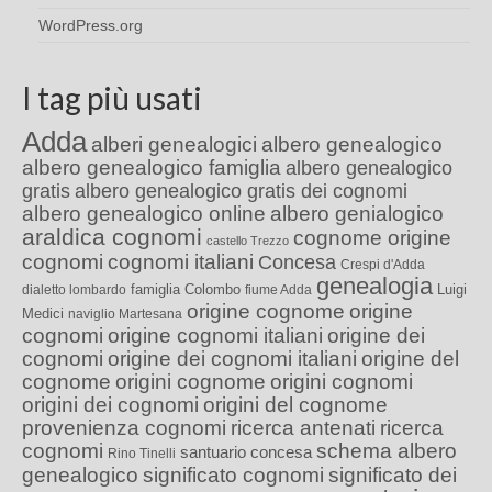
WordPress.org
I tag più usati
Adda
alberi genealogici
albero genealogico
albero genealogico famiglia
albero genealogico
gratis
albero genealogico gratis dei cognomi
albero genealogico online
albero genialogico
araldica cognomi
cognome origine
castello Trezzo
cognomi
cognomi italiani
Concesa
Crespi d'Adda
genealogia
famiglia Colombo
Luigi
dialetto lombardo
fiume Adda
origine cognome
origine
Medici
naviglio Martesana
cognomi
origine cognomi italiani
origine dei
cognomi
origine dei cognomi italiani
origine del
cognome
origini cognome
origini cognomi
origini dei cognomi
origini del cognome
provenienza cognomi
ricerca antenati
ricerca
cognomi
schema albero
santuario concesa
Rino Tinelli
genealogico
significato cognomi
significato dei