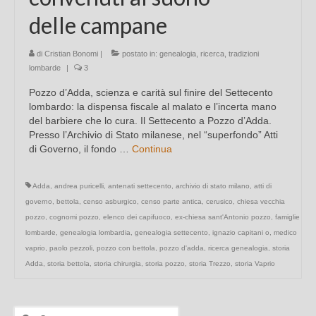
delle campane
di
Cristian Bonomi
|
postato in:
genealogia
,
ricerca
,
tradizioni
lombarde
|
3
Pozzo d’Adda, scienza e carità sul finire del Settecento
lombardo: la dispensa fiscale al malato e l’incerta mano
del barbiere che lo cura. Il Settecento a Pozzo d’Adda.
Presso l’Archivio di Stato milanese, nel “superfondo” Atti
di Governo, il fondo …
Continua
Adda
,
andrea puricelli
,
antenati settecento
,
archivio di stato milano
,
atti di
governo
,
bettola
,
censo asburgico
,
censo parte antica
,
cerusico
,
chiesa vecchia
pozzo
,
cognomi pozzo
,
elenco dei capifuoco
,
ex-chiesa sant'Antonio pozzo
,
famiglie
lombarde
,
genealogia lombardia
,
genealogia settecento
,
ignazio capitani o
,
medico
vaprio
,
paolo pezzoli
,
pozzo con bettola
,
pozzo d'adda
,
ricerca genealogia
,
storia
Adda
,
storia bettola
,
storia chirurgia
,
storia pozzo
,
storia Trezzo
,
storia Vaprio
Cerca: