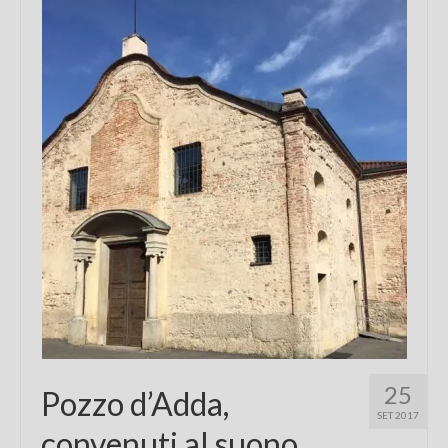
Chi sono
FAQ
Contatti
25
Pozzo d’Adda,
SET 2017
convenuti al suono