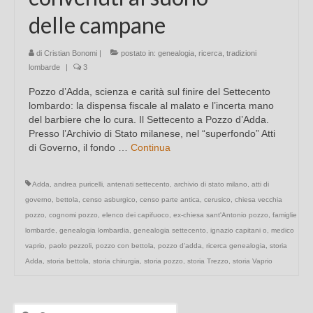
delle campane
di
Cristian Bonomi
|
postato in:
genealogia
,
ricerca
,
tradizioni
lombarde
|
3
Pozzo d’Adda, scienza e carità sul finire del Settecento
lombardo: la dispensa fiscale al malato e l’incerta mano
del barbiere che lo cura. Il Settecento a Pozzo d’Adda.
Presso l’Archivio di Stato milanese, nel “superfondo” Atti
di Governo, il fondo …
Continua
Adda
,
andrea puricelli
,
antenati settecento
,
archivio di stato milano
,
atti di
governo
,
bettola
,
censo asburgico
,
censo parte antica
,
cerusico
,
chiesa vecchia
pozzo
,
cognomi pozzo
,
elenco dei capifuoco
,
ex-chiesa sant'Antonio pozzo
,
famiglie
lombarde
,
genealogia lombardia
,
genealogia settecento
,
ignazio capitani o
,
medico
vaprio
,
paolo pezzoli
,
pozzo con bettola
,
pozzo d'adda
,
ricerca genealogia
,
storia
Adda
,
storia bettola
,
storia chirurgia
,
storia pozzo
,
storia Trezzo
,
storia Vaprio
Cerca: