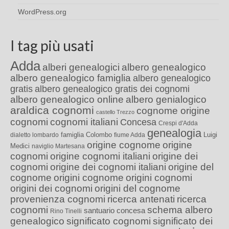
WordPress.org
I tag più usati
Adda
alberi genealogici
albero genealogico
albero genealogico famiglia
albero genealogico
gratis
albero genealogico gratis dei cognomi
albero genealogico online
albero genialogico
araldica cognomi
cognome origine
castello Trezzo
cognomi
cognomi italiani
Concesa
Crespi d'Adda
genealogia
famiglia Colombo
Luigi
dialetto lombardo
fiume Adda
origine cognome
origine
Medici
naviglio Martesana
cognomi
origine cognomi italiani
origine dei
cognomi
origine dei cognomi italiani
origine del
cognome
origini cognome
origini cognomi
origini dei cognomi
origini del cognome
provenienza cognomi
ricerca antenati
ricerca
cognomi
schema albero
santuario concesa
Rino Tinelli
genealogico
significato cognomi
significato dei