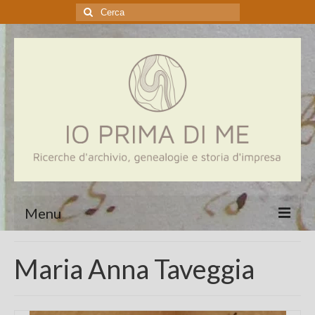
Cerca:
Menu
Home
Maria Anna Taveggia
Genealogia
Aziende