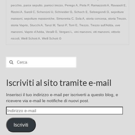
pecchio
,
parce sepulto
,
parroci trezzo
,
Perego A
,
Piola P
,
Ramazzotti A
,
Ravasoli E
,
Rizzini A
,
Saroli C
,
Schenoni U
,
Schneider G
,
Schoch E
,
Sebregondi G
,
sepolture
massoni
,
sepolture massoniche
,
Simonetta C
,
Sola A
,
storia concesa
,
storia Trezzo
,
storia Vaprio
,
Stucchi A
,
Tanzi M
,
Tanzi P
,
Torri E
,
Trezzo
,
Trezzo sull'Adda
,
uve
manzoni
,
Vaprio d'Adda
,
Veralli G
,
Vergani L
,
vini manzoni
,
viti manzoni
,
vittorio
niccoli
,
Weill Schott A
,
Weill Schott G
Cerca:
Iscriviti al sito tramite e-mail
Inserisci il tuo indirizzo e-mail per iscriverti a questo blog, e
ricevere via e-mail le notifiche di nuovi post.
Indirizzo
e-
mail
Iscriviti