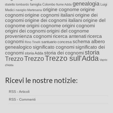
genealogia
famiglia Colombo
Luigi
dialetto lombardo
fiume Adda
origine cognome
origine
Medici
naviglio Martesana
cognomi
origine cognomi italiani
origine dei
cognomi
origine dei cognomi italiani
origine del
cognome
origini cognome
origini cognomi
origini dei cognomi
origini del cognome
provenienza cognomi
ricerca antenati
ricerca
cognomi
schema albero
santuario concesa
Rino Tinelli
genealogico
significato cognomi
significato dei
storia
cognomi
storia dei cognomi
storia Adda
Trezzo sull'Adda
Trezzo
Trezzo
Vaprio
d'Adda
Ricevi le nostre notizie:
RSS - Articoli
RSS - Commenti