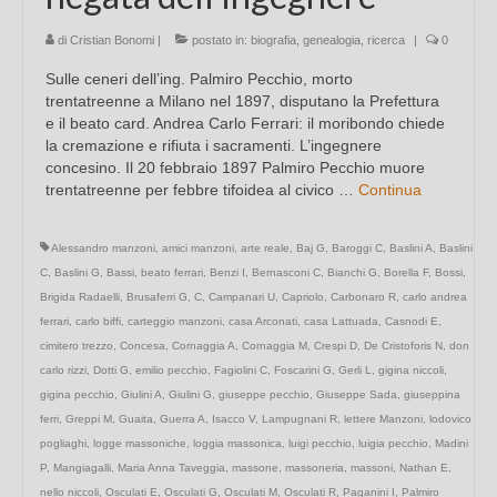
di
Cristian Bonomi
|
postato in:
biografia
,
genealogia
,
ricerca
|
0
Sulle ceneri dell’ing. Palmiro Pecchio, morto
trentatreenne a Milano nel 1897, disputano la Prefettura
e il beato card. Andrea Carlo Ferrari: il moribondo chiede
la cremazione e rifiuta i sacramenti. L’ingegnere
concesino. Il 20 febbraio 1897 Palmiro Pecchio muore
trentatreenne per febbre tifoidea al civico …
Continua
Alessandro manzoni
,
amici manzoni
,
arte reale
,
Baj G
,
Baroggi C
,
Baslini A
,
Baslini
C
,
Baslini G
,
Bassi
,
beato ferrari
,
Benzi I
,
Bernasconi C
,
Bianchi G
,
Borella F
,
Bossi
,
Brigida Radaelli
,
Brusaferri G
,
C
,
Campanari U
,
Capriolo
,
Carbonaro R
,
carlo andrea
ferrari
,
carlo biffi
,
carteggio manzoni
,
casa Arconati
,
casa Lattuada
,
Casnodi E
,
cimitero trezzo
,
Concesa
,
Cornaggia A
,
Cornaggia M
,
Crespi D
,
De Cristoforis N
,
don
carlo rizzi
,
Dotti G
,
emilio pecchio
,
Fagiolini C
,
Foscarini G
,
Gerli L
,
gigina niccoli
,
gigina pecchio
,
Giulini A
,
Giulini G
,
giuseppe pecchio
,
Giuseppe Sada
,
giuseppina
ferri
,
Greppi M
,
Guaita
,
Guerra A
,
Isacco V
,
Lampugnani R
,
lettere Manzoni
,
lodovico
pogliaghi
,
logge massoniche
,
loggia massonica
,
luigi pecchio
,
luigia pecchio
,
Madini
P
,
Mangiagalli
,
Maria Anna Taveggia
,
massone
,
massoneria
,
massoni
,
Nathan E
,
nello niccoli
,
Osculati E
,
Osculati G
,
Osculati M
,
Osculati R
,
Paganini I
,
Palmiro