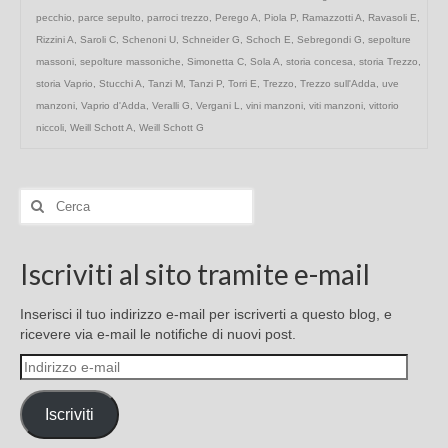
pecchio
,
parce sepulto
,
parroci trezzo
,
Perego A
,
Piola P
,
Ramazzotti A
,
Ravasoli E
,
Rizzini A
,
Saroli C
,
Schenoni U
,
Schneider G
,
Schoch E
,
Sebregondi G
,
sepolture
massoni
,
sepolture massoniche
,
Simonetta C
,
Sola A
,
storia concesa
,
storia Trezzo
,
storia Vaprio
,
Stucchi A
,
Tanzi M
,
Tanzi P
,
Torri E
,
Trezzo
,
Trezzo sull'Adda
,
uve
manzoni
,
Vaprio d'Adda
,
Veralli G
,
Vergani L
,
vini manzoni
,
viti manzoni
,
vittorio
niccoli
,
Weill Schott A
,
Weill Schott G
Cerca:
Iscriviti al sito tramite e-mail
Inserisci il tuo indirizzo e-mail per iscriverti a questo blog, e
ricevere via e-mail le notifiche di nuovi post.
Indirizzo
e-
mail
Iscriviti