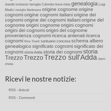
genealogia
famiglia Colombo
Luigi
dialetto lombardo
fiume Adda
origine cognome
origine
Medici
naviglio Martesana
cognomi
origine cognomi italiani
origine dei
cognomi
origine dei cognomi italiani
origine del
cognome
origini cognome
origini cognomi
origini dei cognomi
origini del cognome
provenienza cognomi
ricerca antenati
ricerca
cognomi
schema albero
santuario concesa
Rino Tinelli
genealogico
significato cognomi
significato dei
storia
cognomi
storia dei cognomi
storia Adda
Trezzo sull'Adda
Trezzo
Trezzo
Vaprio
d'Adda
Ricevi le nostre notizie:
RSS - Articoli
RSS - Commenti