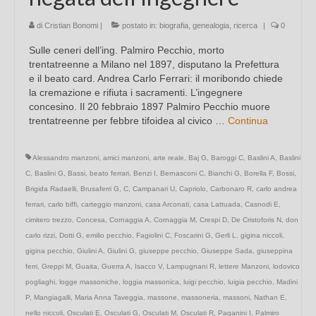
di
Cristian Bonomi
|
postato in:
biografia
,
genealogia
,
ricerca
|
0
Sulle ceneri dell’ing. Palmiro Pecchio, morto
trentatreenne a Milano nel 1897, disputano la Prefettura
e il beato card. Andrea Carlo Ferrari: il moribondo chiede
la cremazione e rifiuta i sacramenti. L’ingegnere
concesino. Il 20 febbraio 1897 Palmiro Pecchio muore
trentatreenne per febbre tifoidea al civico …
Continua
Alessandro manzoni
,
amici manzoni
,
arte reale
,
Baj G
,
Baroggi C
,
Baslini A
,
Baslini
C
,
Baslini G
,
Bassi
,
beato ferrari
,
Benzi I
,
Bernasconi C
,
Bianchi G
,
Borella F
,
Bossi
,
Brigida Radaelli
,
Brusaferri G
,
C
,
Campanari U
,
Capriolo
,
Carbonaro R
,
carlo andrea
ferrari
,
carlo biffi
,
carteggio manzoni
,
casa Arconati
,
casa Lattuada
,
Casnodi E
,
cimitero trezzo
,
Concesa
,
Cornaggia A
,
Cornaggia M
,
Crespi D
,
De Cristoforis N
,
don
carlo rizzi
,
Dotti G
,
emilio pecchio
,
Fagiolini C
,
Foscarini G
,
Gerli L
,
gigina niccoli
,
gigina pecchio
,
Giulini A
,
Giulini G
,
giuseppe pecchio
,
Giuseppe Sada
,
giuseppina
ferri
,
Greppi M
,
Guaita
,
Guerra A
,
Isacco V
,
Lampugnani R
,
lettere Manzoni
,
lodovico
pogliaghi
,
logge massoniche
,
loggia massonica
,
luigi pecchio
,
luigia pecchio
,
Madini
P
,
Mangiagalli
,
Maria Anna Taveggia
,
massone
,
massoneria
,
massoni
,
Nathan E
,
nello niccoli
,
Osculati E
,
Osculati G
,
Osculati M
,
Osculati R
,
Paganini I
,
Palmiro