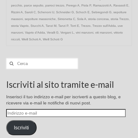
pecchio
,
parce sepulto
,
parroci trezzo
,
Perego A
,
Piola P
,
Ramazzotti A
,
Ravasoli E
,
Rizzini A
,
Saroli C
,
Schenoni U
,
Schneider G
,
Schoch E
,
Sebregondi G
,
sepolture
massoni
,
sepolture massoniche
,
Simonetta C
,
Sola A
,
storia concesa
,
storia Trezzo
,
storia Vaprio
,
Stucchi A
,
Tanzi M
,
Tanzi P
,
Torri E
,
Trezzo
,
Trezzo sull'Adda
,
uve
manzoni
,
Vaprio d'Adda
,
Veralli G
,
Vergani L
,
vini manzoni
,
viti manzoni
,
vittorio
niccoli
,
Weill Schott A
,
Weill Schott G
Cerca:
Iscriviti al sito tramite e-mail
Inserisci il tuo indirizzo e-mail per iscriverti a questo blog, e
ricevere via e-mail le notifiche di nuovi post.
Indirizzo
e-
mail
Iscriviti