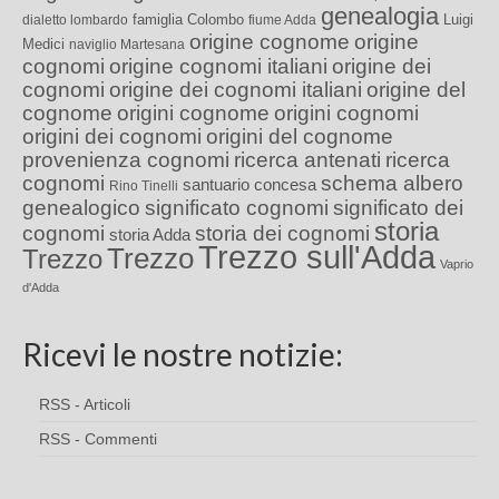
genealogia
famiglia Colombo
Luigi
dialetto lombardo
fiume Adda
origine cognome
origine
Medici
naviglio Martesana
cognomi
origine cognomi italiani
origine dei
cognomi
origine dei cognomi italiani
origine del
cognome
origini cognome
origini cognomi
origini dei cognomi
origini del cognome
provenienza cognomi
ricerca antenati
ricerca
cognomi
schema albero
santuario concesa
Rino Tinelli
genealogico
significato cognomi
significato dei
storia
cognomi
storia dei cognomi
storia Adda
Trezzo sull'Adda
Trezzo
Trezzo
Vaprio
d'Adda
Ricevi le nostre notizie:
RSS - Articoli
RSS - Commenti