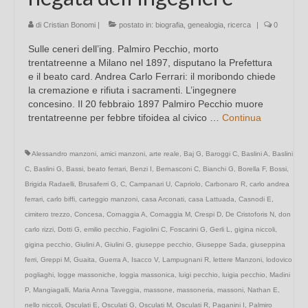
di
Cristian Bonomi
|
postato in:
biografia
,
genealogia
,
ricerca
|
0
Sulle ceneri dell’ing. Palmiro Pecchio, morto
trentatreenne a Milano nel 1897, disputano la Prefettura
e il beato card. Andrea Carlo Ferrari: il moribondo chiede
la cremazione e rifiuta i sacramenti. L’ingegnere
concesino. Il 20 febbraio 1897 Palmiro Pecchio muore
trentatreenne per febbre tifoidea al civico …
Continua
Alessandro manzoni
,
amici manzoni
,
arte reale
,
Baj G
,
Baroggi C
,
Baslini A
,
Baslini
C
,
Baslini G
,
Bassi
,
beato ferrari
,
Benzi I
,
Bernasconi C
,
Bianchi G
,
Borella F
,
Bossi
,
Brigida Radaelli
,
Brusaferri G
,
C
,
Campanari U
,
Capriolo
,
Carbonaro R
,
carlo andrea
ferrari
,
carlo biffi
,
carteggio manzoni
,
casa Arconati
,
casa Lattuada
,
Casnodi E
,
cimitero trezzo
,
Concesa
,
Cornaggia A
,
Cornaggia M
,
Crespi D
,
De Cristoforis N
,
don
carlo rizzi
,
Dotti G
,
emilio pecchio
,
Fagiolini C
,
Foscarini G
,
Gerli L
,
gigina niccoli
,
gigina pecchio
,
Giulini A
,
Giulini G
,
giuseppe pecchio
,
Giuseppe Sada
,
giuseppina
ferri
,
Greppi M
,
Guaita
,
Guerra A
,
Isacco V
,
Lampugnani R
,
lettere Manzoni
,
lodovico
pogliaghi
,
logge massoniche
,
loggia massonica
,
luigi pecchio
,
luigia pecchio
,
Madini
P
,
Mangiagalli
,
Maria Anna Taveggia
,
massone
,
massoneria
,
massoni
,
Nathan E
,
nello niccoli
,
Osculati E
,
Osculati G
,
Osculati M
,
Osculati R
,
Paganini I
,
Palmiro