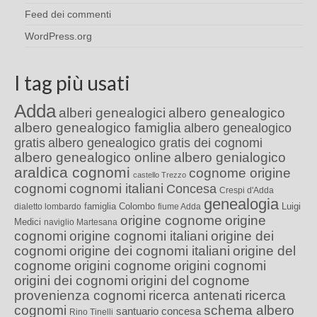
Feed dei commenti
WordPress.org
I tag più usati
Adda
alberi genealogici
albero genealogico
albero genealogico famiglia
albero genealogico
gratis
albero genealogico gratis dei cognomi
albero genealogico online
albero genialogico
araldica cognomi
cognome origine
castello Trezzo
cognomi
cognomi italiani
Concesa
Crespi d'Adda
genealogia
famiglia Colombo
Luigi
dialetto lombardo
fiume Adda
origine cognome
origine
Medici
naviglio Martesana
cognomi
origine cognomi italiani
origine dei
cognomi
origine dei cognomi italiani
origine del
cognome
origini cognome
origini cognomi
origini dei cognomi
origini del cognome
provenienza cognomi
ricerca antenati
ricerca
cognomi
schema albero
santuario concesa
Rino Tinelli