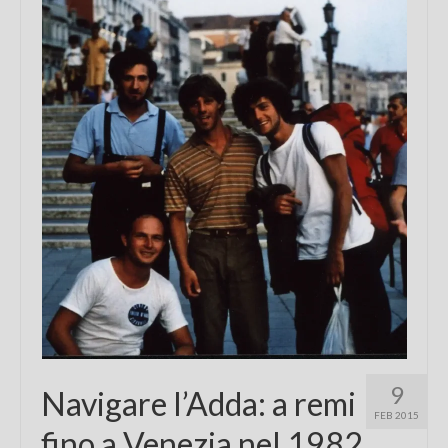
Chi sono
FAQ
Contatti
9
Navigare l’Adda: a remi
FEB 2015
fino a Venezia nel 1982