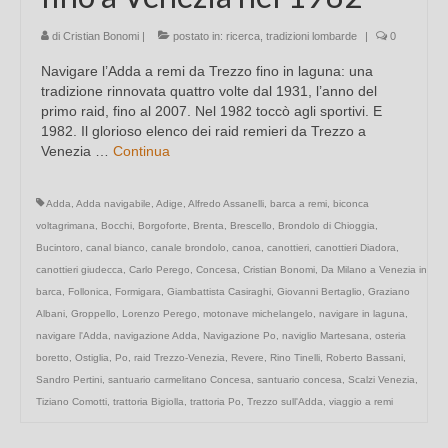
di
Cristian Bonomi
|
postato in:
ricerca
,
tradizioni lombarde
|
0
Navigare l’Adda a remi da Trezzo fino in laguna: una
tradizione rinnovata quattro volte dal 1931, l’anno del
primo raid, fino al 2007. Nel 1982 toccò agli sportivi. E
1982. Il glorioso elenco dei raid remieri da Trezzo a
Venezia …
Continua
Adda
,
Adda navigabile
,
Adige
,
Alfredo Assanelli
,
barca a remi
,
biconca
voltagrimana
,
Bocchi
,
Borgoforte
,
Brenta
,
Brescello
,
Brondolo di Chioggia
,
Bucintoro
,
canal bianco
,
canale brondolo
,
canoa
,
canottieri
,
canottieri Diadora
,
canottieri giudecca
,
Carlo Perego
,
Concesa
,
Cristian Bonomi
,
Da Milano a Venezia in
barca
,
Follonica
,
Formigara
,
Giambattista Casiraghi
,
Giovanni Bertaglio
,
Graziano
Albani
,
Groppello
,
Lorenzo Perego
,
motonave michelangelo
,
navigare in laguna
,
navigare l'Adda
,
navigazione Adda
,
Navigazione Po
,
naviglio Martesana
,
osteria
boretto
,
Ostiglia
,
Po
,
raid Trezzo-Venezia
,
Revere
,
Rino Tinelli
,
Roberto Bassani
,
Sandro Pertini
,
santuario carmelitano Concesa
,
santuario concesa
,
Scalzi Venezia
,
Tiziano Comotti
,
trattoria Bigiolla
,
trattoria Po
,
Trezzo sull'Adda
,
viaggio a remi