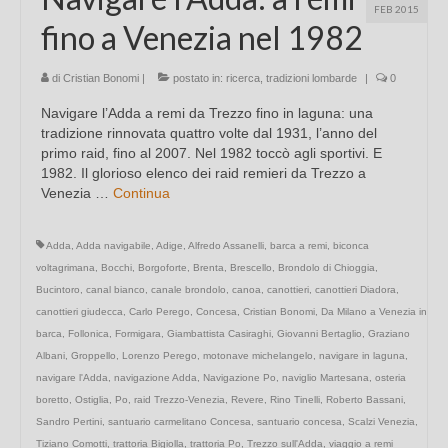
FEB 2015
fino a Venezia nel 1982
di
Cristian Bonomi
|
postato in:
ricerca
,
tradizioni lombarde
|
0
Navigare l’Adda a remi da Trezzo fino in laguna: una
tradizione rinnovata quattro volte dal 1931, l’anno del
primo raid, fino al 2007. Nel 1982 toccò agli sportivi. E
1982. Il glorioso elenco dei raid remieri da Trezzo a
Venezia …
Continua
Adda
,
Adda navigabile
,
Adige
,
Alfredo Assanelli
,
barca a remi
,
biconca
voltagrimana
,
Bocchi
,
Borgoforte
,
Brenta
,
Brescello
,
Brondolo di Chioggia
,
Bucintoro
,
canal bianco
,
canale brondolo
,
canoa
,
canottieri
,
canottieri Diadora
,
canottieri giudecca
,
Carlo Perego
,
Concesa
,
Cristian Bonomi
,
Da Milano a Venezia in
barca
,
Follonica
,
Formigara
,
Giambattista Casiraghi
,
Giovanni Bertaglio
,
Graziano
Albani
,
Groppello
,
Lorenzo Perego
,
motonave michelangelo
,
navigare in laguna
,
navigare l'Adda
,
navigazione Adda
,
Navigazione Po
,
naviglio Martesana
,
osteria
boretto
,
Ostiglia
,
Po
,
raid Trezzo-Venezia
,
Revere
,
Rino Tinelli
,
Roberto Bassani
,
Sandro Pertini
,
santuario carmelitano Concesa
,
santuario concesa
,
Scalzi Venezia
,
Tiziano Comotti
,
trattoria Bigiolla
,
trattoria Po
,
Trezzo sull'Adda
,
viaggio a remi