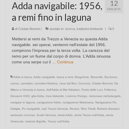
12
Adda navigabile: 1956,
GEN 2015
a remi fino in laguna
di
Cristian Bonomi
|
postato in:
ricerca
,
tradizioni lombarde
|
0
Mettersi ai remi da Trezzo a Venezia su questa Adda
navigabile: sei operai, ventenni nell’estate del 1956,
compirono l’impresa per la terza volta. La carezza del
remo per un fiume dal corpo di donna. L’Adda sinuosa
come una serpe cui il …
Continua
Adda in barca
,
Adda navigabile
,
barca a remi
,
Borgoforte
,
Brescello
,
Bucintoro
,
canoa
,
canottieri
,
canottieri Diadora
,
cava dal Bes
,
Concesa
,
Cristian Bonomi
,
Da
Milano a Venezia in barca
,
dall'Adda al Mar Adriatico
,
Festa delle Luci
,
Follonica
,
Giovanni XXIII
,
gita Adda
,
Ines-Valverde
,
Lorenzo Perego
,
motonave michelangelo
,
navigare in laguna
,
navigazione Adda
,
navigazione Martesana
,
Navigazione Po
,
Ostiglia
,
Po navigabile
,
raid Trezzo-Venezia
,
Revere
,
Rino Tinelli
,
Roberto Bassani
,
santuario concesa
,
Scalzi Venezia
,
storia Adda
,
storia Trezzo sull'Adda
,
storia
Vimercate
,
trattoria Bigiolla
,
Trezzo sull'Adda