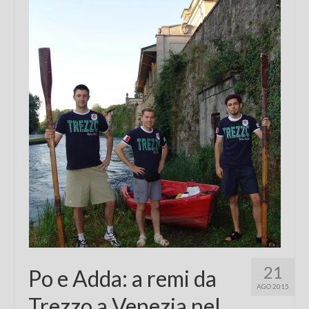
Chi sono
FAQ
Contatti
21
Po e Adda: a remi da
AGO 2015
Trezzo a Venezia nel