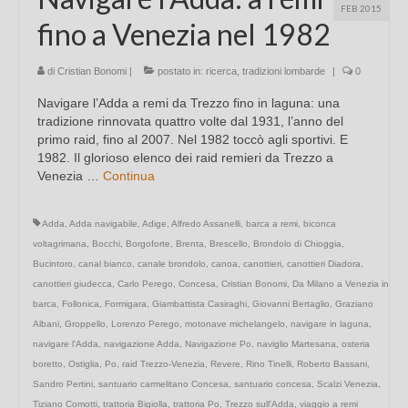
FEB 2015
fino a Venezia nel 1982
di
Cristian Bonomi
|
postato in:
ricerca
,
tradizioni lombarde
|
0
Navigare l’Adda a remi da Trezzo fino in laguna: una
tradizione rinnovata quattro volte dal 1931, l’anno del
primo raid, fino al 2007. Nel 1982 toccò agli sportivi. E
1982. Il glorioso elenco dei raid remieri da Trezzo a
Venezia …
Continua
Adda
,
Adda navigabile
,
Adige
,
Alfredo Assanelli
,
barca a remi
,
biconca
voltagrimana
,
Bocchi
,
Borgoforte
,
Brenta
,
Brescello
,
Brondolo di Chioggia
,
Bucintoro
,
canal bianco
,
canale brondolo
,
canoa
,
canottieri
,
canottieri Diadora
,
canottieri giudecca
,
Carlo Perego
,
Concesa
,
Cristian Bonomi
,
Da Milano a Venezia in
barca
,
Follonica
,
Formigara
,
Giambattista Casiraghi
,
Giovanni Bertaglio
,
Graziano
Albani
,
Groppello
,
Lorenzo Perego
,
motonave michelangelo
,
navigare in laguna
,
navigare l'Adda
,
navigazione Adda
,
Navigazione Po
,
naviglio Martesana
,
osteria
boretto
,
Ostiglia
,
Po
,
raid Trezzo-Venezia
,
Revere
,
Rino Tinelli
,
Roberto Bassani
,
Sandro Pertini
,
santuario carmelitano Concesa
,
santuario concesa
,
Scalzi Venezia
,
Tiziano Comotti
,
trattoria Bigiolla
,
trattoria Po
,
Trezzo sull'Adda
,
viaggio a remi