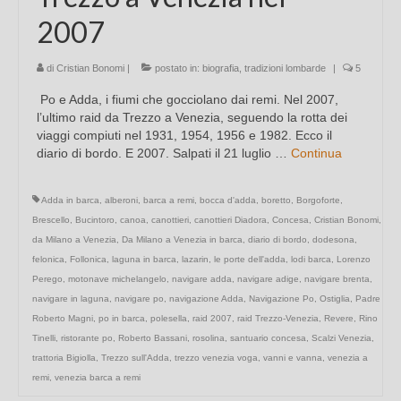
2007
di
Cristian Bonomi
|
postato in:
biografia
,
tradizioni lombarde
|
5
Po e Adda, i fiumi che gocciolano dai remi. Nel 2007,
l’ultimo raid da Trezzo a Venezia, seguendo la rotta dei
viaggi compiuti nel 1931, 1954, 1956 e 1982. Ecco il
diario di bordo. E 2007. Salpati il 21 luglio …
Continua
Adda in barca
,
alberoni
,
barca a remi
,
bocca d'adda
,
boretto
,
Borgoforte
,
Brescello
,
Bucintoro
,
canoa
,
canottieri
,
canottieri Diadora
,
Concesa
,
Cristian Bonomi
,
da Milano a Venezia
,
Da Milano a Venezia in barca
,
diario di bordo
,
dodesona
,
felonica
,
Follonica
,
laguna in barca
,
lazarin
,
le porte dell'adda
,
lodi barca
,
Lorenzo
Perego
,
motonave michelangelo
,
navigare adda
,
navigare adige
,
navigare brenta
,
navigare in laguna
,
navigare po
,
navigazione Adda
,
Navigazione Po
,
Ostiglia
,
Padre
Roberto Magni
,
po in barca
,
polesella
,
raid 2007
,
raid Trezzo-Venezia
,
Revere
,
Rino
Tinelli
,
ristorante po
,
Roberto Bassani
,
rosolina
,
santuario concesa
,
Scalzi Venezia
,
trattoria Bigiolla
,
Trezzo sull'Adda
,
trezzo venezia voga
,
vanni e vanna
,
venezia a
remi
,
venezia barca a remi