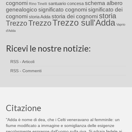
cognomi
schema albero
santuario concesa
Rino Tinelli
genealogico
significato cognomi
significato dei
storia
cognomi
storia dei cognomi
storia Adda
Trezzo sull'Adda
Trezzo
Trezzo
Vaprio
d'Adda
Ricevi le nostre notizie:
RSS - Articoli
RSS - Commenti
Citazione
"Adda è nome di dea, che i Celti veneravano al femminile: un
fiume modificato a immagine e somiglianza delle esigenze
secolarmente espresse dall'uomo sulla riva. Si sdraia fedele ai