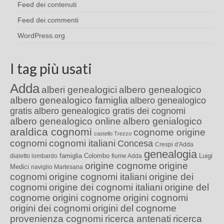
Feed dei contenuti
Feed dei commenti
WordPress.org
I tag più usati
Adda
alberi genealogici
albero genealogico
albero genealogico famiglia
albero genealogico
gratis
albero genealogico gratis dei cognomi
albero genealogico online
albero genialogico
araldica cognomi
cognome origine
castello Trezzo
cognomi
cognomi italiani
Concesa
Crespi d'Adda
genealogia
famiglia Colombo
Luigi
dialetto lombardo
fiume Adda
origine cognome
origine
Medici
naviglio Martesana
cognomi
origine cognomi italiani
origine dei
cognomi
origine dei cognomi italiani
origine del
cognome
origini cognome
origini cognomi
origini dei cognomi
origini del cognome
provenienza cognomi
ricerca antenati
ricerca