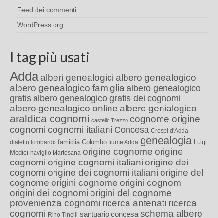
Feed dei commenti
WordPress.org
I tag più usati
Adda
alberi genealogici
albero genealogico
albero genealogico famiglia
albero genealogico
gratis
albero genealogico gratis dei cognomi
albero genealogico online
albero genialogico
araldica cognomi
cognome origine
castello Trezzo
cognomi
cognomi italiani
Concesa
Crespi d'Adda
genealogia
famiglia Colombo
Luigi
dialetto lombardo
fiume Adda
origine cognome
origine
Medici
naviglio Martesana
cognomi
origine cognomi italiani
origine dei
cognomi
origine dei cognomi italiani
origine del
cognome
origini cognome
origini cognomi
origini dei cognomi
origini del cognome
provenienza cognomi
ricerca antenati
ricerca
cognomi
schema albero
santuario concesa
Rino Tinelli