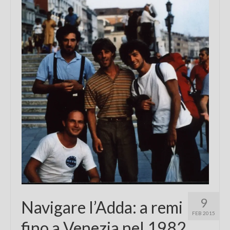
Chi sono
FAQ
Contatti
9
Navigare l’Adda: a remi
FEB 2015
fino a Venezia nel 1982