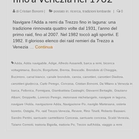
di
Cristian Bonomi
|
postato in:
ricerca
,
tradizioni lombarde
|
0
Navigare l’Adda a remi da Trezzo fino in laguna: una
tradizione rinnovata quattro volte dal 1931, l’anno del
primo raid, fino al 2007. Nel 1982 toccò agli sportivi. E
1982. Il glorioso elenco dei raid remieri da Trezzo a
Venezia …
Continua
Adda
,
Adda navigabile
,
Adige
,
Alfredo Assanelli
,
barca a remi
,
biconca
voltagrimana
,
Bocchi
,
Borgoforte
,
Brenta
,
Brescello
,
Brondolo di Chioggia
,
Bucintoro
,
canal bianco
,
canale brondolo
,
canoa
,
canottieri
,
canottieri Diadora
,
canottieri giudecca
,
Carlo Perego
,
Concesa
,
Cristian Bonomi
,
Da Milano a Venezia in
barca
,
Follonica
,
Formigara
,
Giambattista Casiraghi
,
Giovanni Bertaglio
,
Graziano
Albani
,
Groppello
,
Lorenzo Perego
,
motonave michelangelo
,
navigare in laguna
,
navigare l'Adda
,
navigazione Adda
,
Navigazione Po
,
naviglio Martesana
,
osteria
boretto
,
Ostiglia
,
Po
,
raid Trezzo-Venezia
,
Revere
,
Rino Tinelli
,
Roberto Bassani
,
Sandro Pertini
,
santuario carmelitano Concesa
,
santuario concesa
,
Scalzi Venezia
,
Tiziano Comotti
,
trattoria Bigiolla
,
trattoria Po
,
Trezzo sull'Adda
,
viaggio a remi