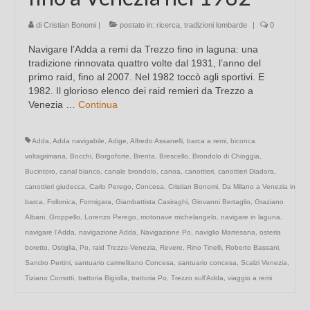
di
Cristian Bonomi
|
postato in:
ricerca
,
tradizioni lombarde
|
0
Navigare l’Adda a remi da Trezzo fino in laguna: una
tradizione rinnovata quattro volte dal 1931, l’anno del
primo raid, fino al 2007. Nel 1982 toccò agli sportivi. E
1982. Il glorioso elenco dei raid remieri da Trezzo a
Venezia …
Continua
Adda
,
Adda navigabile
,
Adige
,
Alfredo Assanelli
,
barca a remi
,
biconca
voltagrimana
,
Bocchi
,
Borgoforte
,
Brenta
,
Brescello
,
Brondolo di Chioggia
,
Bucintoro
,
canal bianco
,
canale brondolo
,
canoa
,
canottieri
,
canottieri Diadora
,
canottieri giudecca
,
Carlo Perego
,
Concesa
,
Cristian Bonomi
,
Da Milano a Venezia in
barca
,
Follonica
,
Formigara
,
Giambattista Casiraghi
,
Giovanni Bertaglio
,
Graziano
Albani
,
Groppello
,
Lorenzo Perego
,
motonave michelangelo
,
navigare in laguna
,
navigare l'Adda
,
navigazione Adda
,
Navigazione Po
,
naviglio Martesana
,
osteria
boretto
,
Ostiglia
,
Po
,
raid Trezzo-Venezia
,
Revere
,
Rino Tinelli
,
Roberto Bassani
,
Sandro Pertini
,
santuario carmelitano Concesa
,
santuario concesa
,
Scalzi Venezia
,
Tiziano Comotti
,
trattoria Bigiolla
,
trattoria Po
,
Trezzo sull'Adda
,
viaggio a remi