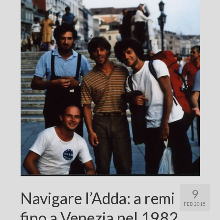
Chi sono
FAQ
Contatti
9
Navigare l’Adda: a remi
FEB 2015
fino a Venezia nel 1982