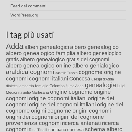
Feed dei commenti
WordPress.org
I tag più usati
Adda
alberi genealogici
albero genealogico
albero genealogico famiglia
albero genealogico
gratis
albero genealogico gratis dei cognomi
albero genealogico online
albero genialogico
araldica cognomi
cognome origine
castello Trezzo
cognomi
cognomi italiani
Concesa
Crespi d'Adda
genealogia
famiglia Colombo
Luigi
dialetto lombardo
fiume Adda
origine cognome
origine
Medici
naviglio Martesana
cognomi
origine cognomi italiani
origine dei
cognomi
origine dei cognomi italiani
origine del
cognome
origini cognome
origini cognomi
origini dei cognomi
origini del cognome
provenienza cognomi
ricerca antenati
ricerca
cognomi
schema albero
santuario concesa
Rino Tinelli