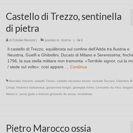
Castello di Trezzo, sentinella
di pietra
di
Cristian Bonomi
|
postato in:
ricerca
|
0
Il castello di Trezzo, equilibrista sul confine dell’Adda tra Austria e
Neustria, Guelfi e Ghibellini, Ducato di Milano e Serenissima; finché
1796, la sua stella militare non tramonta. «Terribile signor, cui la m
/ siede sul volto»: così appare …
Continua
Bernabò Visconti
,
castello Trezzo
,
castello visconteo trezzo
,
centrale Taccani
,
Cristoforo 
Crespi
,
Federico barbarossa
,
giovannina borghi
,
giuseppe richini
,
Leonardo da Vinci
,
longob
Marocco
,
santa giulia a lesinam gherardo da sessa
,
teodolinda
Pietro Marocco ossia