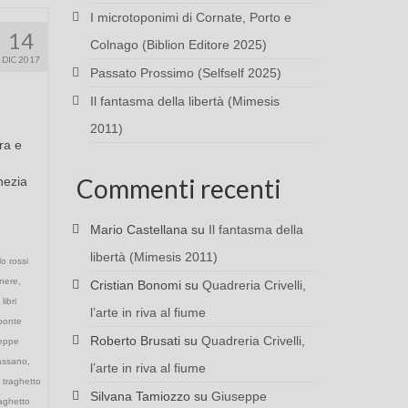
I microtoponimi di Cornate, Porto e
14
Colnago (Biblion Editore 2025)
DIC 2017
Passato Prossimo (Selfself 2025)
Il fantasma della libertà (Mimesis
2011)
ra e
Commenti recenti
nezia
Mario Castellana
su
Il fantasma della
libertà (Mimesis 2011)
lo rossi
nere
,
Cristian Bonomi
su
Quadreria Crivelli,
,
libri
l’arte in riva al fiume
ponte
Roberto Brusati
su
Quadreria Crivelli,
seppe
cassano
,
l’arte in riva al fiume
,
traghetto
Silvana Tamiozzo
su
Giuseppe
raghetto