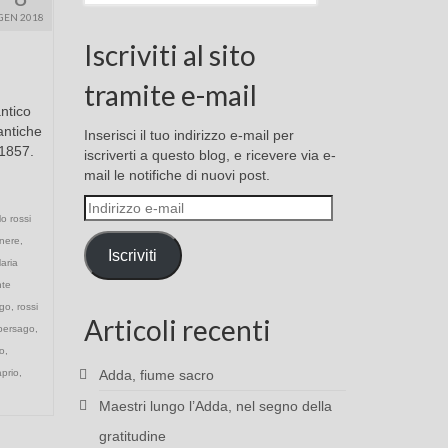
GEN 2018
Iscriviti al sito
tramite e-mail
antico
antiche
Inserisci il tuo indirizzo e-mail per
 1857.
iscriverti a questo blog, e ricevere via e-
mail le notifiche di nuovi post.
Indirizzo
lo rossi
e-
nere
,
mail
Iscriviti
aria
te
rgo
,
rossi
Articoli recenti
mbersago
,
o
,
aprio
,
Adda, fiume sacro
Maestri lungo l’Adda, nel segno della
gratitudine