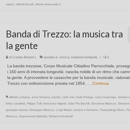
vaprio
,
ufficiali ducali
,
vittorio emanuele II
Banda di Trezzo: la musica tra
la gente
di
Cristian Bonomi
|
postato in:
ricerca
,
tradizioni lombarde
|
0
La banda trezzese, Corpo Musicale Cittadino Parrocchiale, prosegu
i 160 anni di intonata longevità: nascita nobile di un ritmo che cam
la gente. A provvedere le casacche per la banda musicale, radunat
Trezzo con sottoscrizione privata nel 1854, …
Continua
alfredo cortiana
,
anna fontana
,
banda
,
carlo orsi
,
Carlo Perego
,
casa Cavenago
,
fanfara 
felice cavallotti
,
Filippo Tulli
,
francesco frigerio
,
Gian Pio Bocelli
,
Giovanna Marocco
,
Giovanna
giuseppe lazzari
,
Giuseppe Marocco
,
Luigi Medici
,
musica e fascismo
,
Pasqualluigi Sironi
,
Pi
Marocco
,
Soprannomi dialettali
,
Stefano Arnaboldi