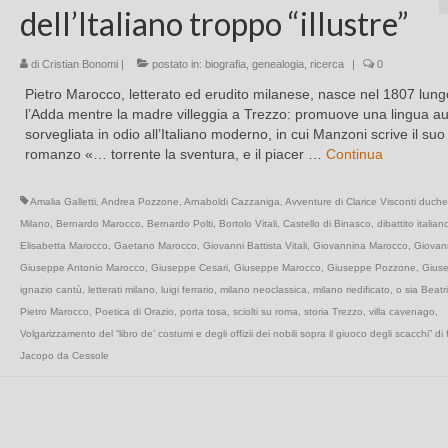
dell’Italiano troppo “illustre”
di
Cristian Bonomi
|
postato in:
biografia
,
genealogia
,
ricerca
|
0
Pietro Marocco, letterato ed erudito milanese, nasce nel 1807 lung
l’Adda mentre la madre villeggia a Trezzo: promuove una lingua au
sorvegliata in odio all’Italiano moderno, in cui Manzoni scrive il suo
romanzo «… torrente la sventura, e il piacer …
Continua
Amalia Galletti
,
Andrea Pozzone
,
Arnaboldi Cazzaniga
,
Avventure di Clarice Visconti duche
Milano
,
Bernardo Marocco
,
Bernardo Polti
,
Bortolo Vitali
,
Castello di Binasco
,
dibattito itali
Elisabetta Marocco
,
Gaetano Marocco
,
Giovanni Battista Vitali
,
Giovannina Marocco
,
Giovann
Giuseppe Antonio Marocco
,
Giuseppe Cesari
,
Giuseppe Marocco
,
Giuseppe Pozzone
,
Giuse
ignazio cantù
,
letterati milano
,
luigi ferrario
,
milano neoclassica
,
milano riedificato
,
o sia Beat
Pietro Marocco
,
Poetica di Orazio
,
porta tosa
,
sciolti su roma
,
storia Trezzo
,
villa cavenago
,
Volgarizzamento del “libro de’ costumi e degli offizii dei nobili sopra il giuoco degli scacchi” di 
Jacopo da Cessole