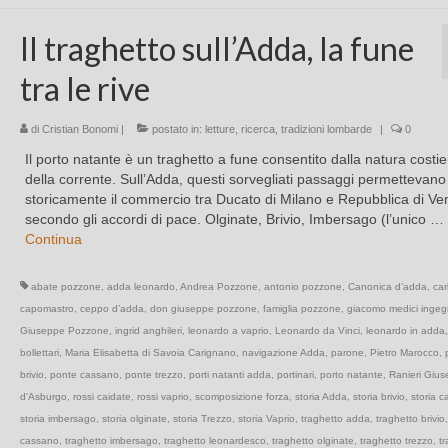
Il traghetto sull’Adda, la fune
tra le rive
di
Cristian Bonomi
|
postato in:
letture
,
ricerca
,
tradizioni lombarde
|
0
Il porto natante è un traghetto a fune consentito dalla natura costie
della corrente. Sull’Adda, questi sorvegliati passaggi permettevano
storicamente il commercio tra Ducato di Milano e Repubblica di Ve
secondo gli accordi di pace. Olginate, Brivio, Imbersago (l’unico …
Continua
abate pozzone
,
adda leonardo
,
Andrea Pozzone
,
antonio pozzone
,
Canonica d’adda
,
car
capomastro
,
ceppo d’adda
,
don giuseppe pozzone
,
famiglia pozzone
,
giacomo medici ingeg
Giuseppe Pozzone
,
ingrid anghileri
,
leonardo a vaprio
,
Leonardo da Vinci
,
leonardo in adda
bollettari
,
Maria Elisabetta di Savoia Carignano
,
navigazione Adda
,
parone
,
Pietro Marocco
,
brivio
,
ponte cassano
,
ponte trezzo
,
porti natanti adda
,
portinari
,
porto natante
,
Ranieri Giu
d'Asburgo
,
rossi caidate
,
rossi vaprio
,
scomposizione forza
,
storia Adda
,
storia brivio
,
storia 
storia imbersago
,
storia olginate
,
storia Trezzo
,
storia Vaprio
,
traghetto adda
,
traghetto brivio
cassano
,
traghetto imbersago
,
traghetto leonardesco
,
traghetto olginate
,
traghetto trezzo
,
t