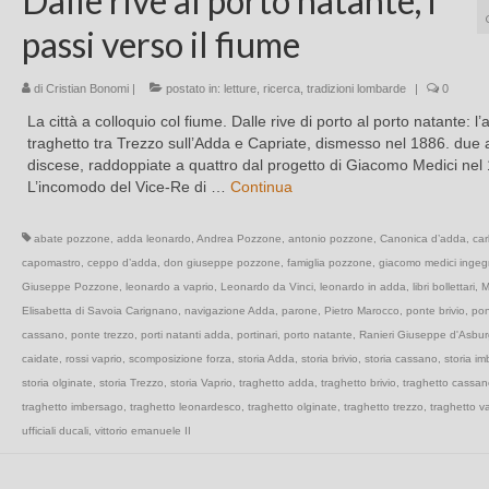
Dalle rive al porto natante, i
passi verso il fiume
di
Cristian Bonomi
|
postato in:
letture
,
ricerca
,
tradizioni lombarde
|
0
La città a colloquio col fiume. Dalle rive di porto al porto natante: l’
traghetto tra Trezzo sull’Adda e Capriate, dismesso nel 1886. due 
discese, raddoppiate a quattro dal progetto di Giacomo Medici nel
L’incomodo del Vice-Re di …
Continua
abate pozzone
,
adda leonardo
,
Andrea Pozzone
,
antonio pozzone
,
Canonica d’adda
,
car
capomastro
,
ceppo d’adda
,
don giuseppe pozzone
,
famiglia pozzone
,
giacomo medici ingeg
Giuseppe Pozzone
,
leonardo a vaprio
,
Leonardo da Vinci
,
leonardo in adda
,
libri bollettari
,
M
Elisabetta di Savoia Carignano
,
navigazione Adda
,
parone
,
Pietro Marocco
,
ponte brivio
,
pon
cassano
,
ponte trezzo
,
porti natanti adda
,
portinari
,
porto natante
,
Ranieri Giuseppe d'Asbu
caidate
,
rossi vaprio
,
scomposizione forza
,
storia Adda
,
storia brivio
,
storia cassano
,
storia i
storia olginate
,
storia Trezzo
,
storia Vaprio
,
traghetto adda
,
traghetto brivio
,
traghetto cassan
traghetto imbersago
,
traghetto leonardesco
,
traghetto olginate
,
traghetto trezzo
,
traghetto v
ufficiali ducali
,
vittorio emanuele II