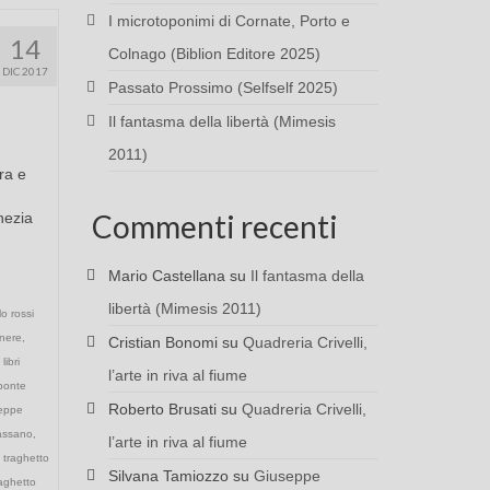
I microtoponimi di Cornate, Porto e
14
Colnago (Biblion Editore 2025)
DIC 2017
Passato Prossimo (Selfself 2025)
Il fantasma della libertà (Mimesis
2011)
ra e
Commenti recenti
nezia
Mario Castellana
su
Il fantasma della
libertà (Mimesis 2011)
lo rossi
nere
,
Cristian Bonomi
su
Quadreria Crivelli,
,
libri
l’arte in riva al fiume
ponte
Roberto Brusati
su
Quadreria Crivelli,
seppe
cassano
,
l’arte in riva al fiume
,
traghetto
Silvana Tamiozzo
su
Giuseppe
raghetto