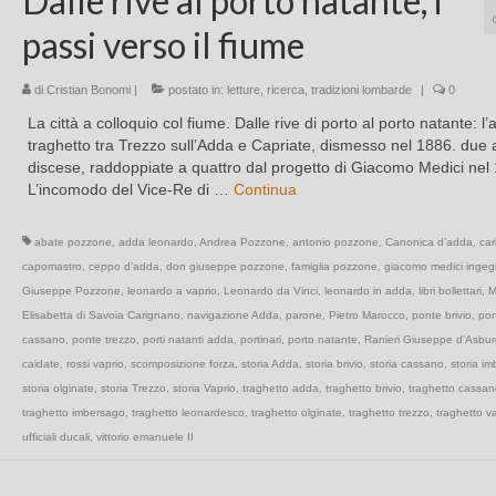
Dalle rive al porto natante, i
passi verso il fiume
di
Cristian Bonomi
|
postato in:
letture
,
ricerca
,
tradizioni lombarde
|
0
La città a colloquio col fiume. Dalle rive di porto al porto natante: l’
traghetto tra Trezzo sull’Adda e Capriate, dismesso nel 1886. due 
discese, raddoppiate a quattro dal progetto di Giacomo Medici nel
L’incomodo del Vice-Re di …
Continua
abate pozzone
,
adda leonardo
,
Andrea Pozzone
,
antonio pozzone
,
Canonica d’adda
,
car
capomastro
,
ceppo d’adda
,
don giuseppe pozzone
,
famiglia pozzone
,
giacomo medici ingeg
Giuseppe Pozzone
,
leonardo a vaprio
,
Leonardo da Vinci
,
leonardo in adda
,
libri bollettari
,
M
Elisabetta di Savoia Carignano
,
navigazione Adda
,
parone
,
Pietro Marocco
,
ponte brivio
,
pon
cassano
,
ponte trezzo
,
porti natanti adda
,
portinari
,
porto natante
,
Ranieri Giuseppe d'Asbu
caidate
,
rossi vaprio
,
scomposizione forza
,
storia Adda
,
storia brivio
,
storia cassano
,
storia i
storia olginate
,
storia Trezzo
,
storia Vaprio
,
traghetto adda
,
traghetto brivio
,
traghetto cassan
traghetto imbersago
,
traghetto leonardesco
,
traghetto olginate
,
traghetto trezzo
,
traghetto v
ufficiali ducali
,
vittorio emanuele II