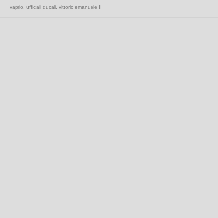
vaprio
,
ufficiali ducali
,
vittorio emanuele II