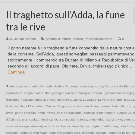
Il traghetto sull’Adda, la fune
tra le rive
di
Cristian Bonomi
|
postato in:
letture
,
ricerca
,
tradizioni lombarde
|
0
Il porto natante è un traghetto a fune consentito dalla natura costie
della corrente. Sull’Adda, questi sorvegliati passaggi permettevano
storicamente il commercio tra Ducato di Milano e Repubblica di Ve
secondo gli accordi di pace. Olginate, Brivio, Imbersago (l’unico …
Continua
abate pozzone
,
adda leonardo
,
Andrea Pozzone
,
antonio pozzone
,
Canonica d’adda
,
car
capomastro
,
ceppo d’adda
,
don giuseppe pozzone
,
famiglia pozzone
,
giacomo medici ingeg
Giuseppe Pozzone
,
ingrid anghileri
,
leonardo a vaprio
,
Leonardo da Vinci
,
leonardo in adda
bollettari
,
Maria Elisabetta di Savoia Carignano
,
navigazione Adda
,
parone
,
Pietro Marocco
,
brivio
,
ponte cassano
,
ponte trezzo
,
porti natanti adda
,
portinari
,
porto natante
,
Ranieri Giu
d'Asburgo
,
rossi caidate
,
rossi vaprio
,
scomposizione forza
,
storia Adda
,
storia brivio
,
storia 
storia imbersago
,
storia olginate
,
storia Trezzo
,
storia Vaprio
,
traghetto adda
,
traghetto brivio
cassano
,
traghetto imbersago
,
traghetto leonardesco
,
traghetto olginate
,
traghetto trezzo
,
t