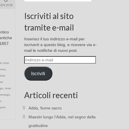
GEN 2018
Iscriviti al sito
tramite e-mail
antico
antiche
Inserisci il tuo indirizzo e-mail per
 1857.
iscriverti a questo blog, e ricevere via e-
mail le notifiche di nuovi post.
Indirizzo
lo rossi
e-
nere
,
mail
Iscriviti
aria
te
rgo
,
rossi
Articoli recenti
mbersago
,
o
,
aprio
,
Adda, fiume sacro
Maestri lungo l’Adda, nel segno della
gratitudine