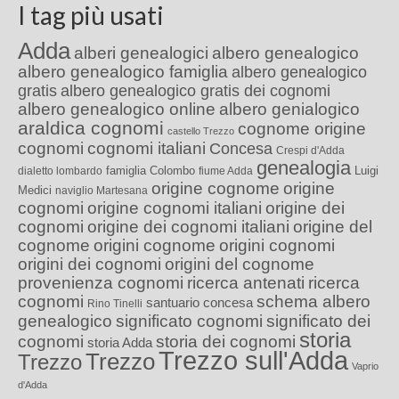
I tag più usati
Adda
alberi genealogici
albero genealogico
albero genealogico famiglia
albero genealogico
gratis
albero genealogico gratis dei cognomi
albero genealogico online
albero genialogico
araldica cognomi
cognome origine
castello Trezzo
cognomi
cognomi italiani
Concesa
Crespi d'Adda
genealogia
famiglia Colombo
Luigi
dialetto lombardo
fiume Adda
origine cognome
origine
Medici
naviglio Martesana
cognomi
origine cognomi italiani
origine dei
cognomi
origine dei cognomi italiani
origine del
cognome
origini cognome
origini cognomi
origini dei cognomi
origini del cognome
provenienza cognomi
ricerca antenati
ricerca
cognomi
schema albero
santuario concesa
Rino Tinelli
genealogico
significato cognomi
significato dei
storia
cognomi
storia dei cognomi
storia Adda
Trezzo sull'Adda
Trezzo
Trezzo
Vaprio
d'Adda