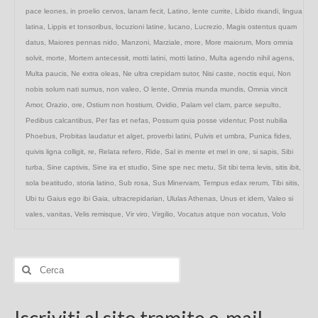
pace leones
,
in proelio cervos
,
lanam fecit
,
Latino
,
lente currite
,
Libido rixandi
,
lingua
latina
,
Lippis et tonsoribus
,
locuzioni latine
,
lucano
,
Lucrezio
,
Magis ostentus quam
datus
,
Maiores pennas nido
,
Manzoni
,
Marziale
,
more
,
More maiorum
,
Mors omnia
solvit
,
morte
,
Mortem antecessit
,
motti latini
,
motti latino
,
Multa agendo nihil agens
,
Multa paucis
,
Ne extra oleas
,
Ne ultra crepidam sutor
,
Nisi caste
,
noctis equi
,
Non
nobis solum nati sumus
,
non valeo
,
O lente
,
Omnia munda mundis
,
Omnia vincit
Amor
,
Orazio
,
ore
,
Ostium non hostium
,
Ovidio
,
Palam vel clam
,
parce sepulto
,
Pedibus calcantibus
,
Per fas et nefas
,
Possum quia posse videntur
,
Post nubilia
Phoebus
,
Probitas laudatur et alget
,
proverbi latini
,
Pulvis et umbra
,
Punica fides
,
quivis ligna colligit
,
re
,
Relata refero
,
Ride
,
Sal in mente et mel in ore
,
si sapis
,
Sibi
turba
,
Sine captivis
,
Sine ira et studio
,
Sine spe nec metu
,
Sit tibi terra levis
,
sitis ibit
,
sola beatitudo
,
storia latino
,
Sub rosa
,
Sus Minervam
,
Tempus edax rerum
,
Tibi sitis
,
Ubi tu Gaius ego ibi Gaia
,
ultracrepidarian
,
Ululas Athenas
,
Unus et idem
,
Valeo si
vales
,
vanitas
,
Velis remisque
,
Vir viro
,
Virgilio
,
Vocatus atque non vocatus
,
Volo
Cerca: