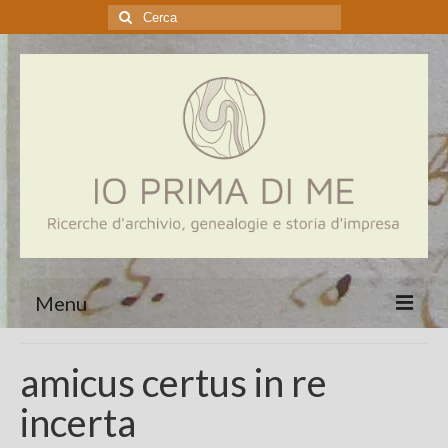
Cerca:
Menu
Home
amicus certus in re
Genealogia
incerta
Aziende