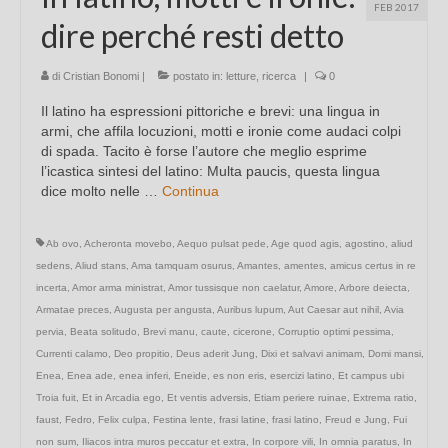
FEB 2017
dire perché resti detto
di
Cristian Bonomi
|
postato in:
letture
,
ricerca
|
0
Il latino ha espressioni pittoriche e brevi: una lingua in
armi, che affila locuzioni, motti e ironie come audaci colpi
di spada. Tacito è forse l’autore che meglio esprime
l’icastica sintesi del latino: Multa paucis, questa lingua
dice molto nelle …
Continua
Ab ovo
,
Acheronta movebo
,
Aequo pulsat pede
,
Age quod agis
,
agostino
,
aliud
sedens
,
Aliud stans
,
Ama tamquam osurus
,
Amantes
,
amentes
,
amicus certus in re
incerta
,
Amor arma ministrat
,
Amor tussisque non caelatur
,
Amore
,
Arbore deiecta
,
Armatae preces
,
Augusta per angusta
,
Auribus lupum
,
Aut Caesar aut nihil
,
Avia
pervia
,
Beata solitudo
,
Brevi manu
,
caute
,
cicerone
,
Corruptio optimi pessima
,
Currenti calamo
,
Deo propitio
,
Deus aderit Jung
,
Dixi et salvavi animam
,
Domi mansi
,
Enea
,
Enea ade
,
enea inferi
,
Eneide
,
es non eris
,
esercizi latino
,
Et campus ubi
Troia fuit
,
Et in Arcadia ego
,
Et ventis adversis
,
Etiam periere ruinae
,
Extrema ratio
,
faust
,
Fedro
,
Felix culpa
,
Festina lente
,
frasi latine
,
frasi latino
,
Freud e Jung
,
Fui
non sum
,
Iliacos intra muros peccatur et extra
,
In corpore vili
,
In omnia paratus
,
In