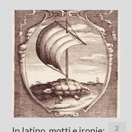
Chi sono
FAQ
Contatti
2
In latino, motti e ironie: