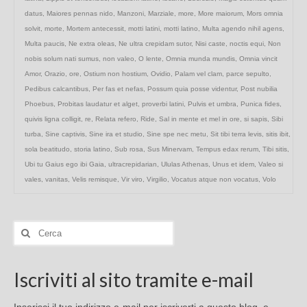
datus
,
Maiores pennas nido
,
Manzoni
,
Marziale
,
more
,
More maiorum
,
Mors omnia
solvit
,
morte
,
Mortem antecessit
,
motti latini
,
motti latino
,
Multa agendo nihil agens
,
Multa paucis
,
Ne extra oleas
,
Ne ultra crepidam sutor
,
Nisi caste
,
noctis equi
,
Non
nobis solum nati sumus
,
non valeo
,
O lente
,
Omnia munda mundis
,
Omnia vincit
Amor
,
Orazio
,
ore
,
Ostium non hostium
,
Ovidio
,
Palam vel clam
,
parce sepulto
,
Pedibus calcantibus
,
Per fas et nefas
,
Possum quia posse videntur
,
Post nubilia
Phoebus
,
Probitas laudatur et alget
,
proverbi latini
,
Pulvis et umbra
,
Punica fides
,
quivis ligna colligit
,
re
,
Relata refero
,
Ride
,
Sal in mente et mel in ore
,
si sapis
,
Sibi
turba
,
Sine captivis
,
Sine ira et studio
,
Sine spe nec metu
,
Sit tibi terra levis
,
sitis ibit
,
sola beatitudo
,
storia latino
,
Sub rosa
,
Sus Minervam
,
Tempus edax rerum
,
Tibi sitis
,
Ubi tu Gaius ego ibi Gaia
,
ultracrepidarian
,
Ululas Athenas
,
Unus et idem
,
Valeo si
vales
,
vanitas
,
Velis remisque
,
Vir viro
,
Virgilio
,
Vocatus atque non vocatus
,
Volo
Cerca:
Iscriviti al sito tramite e-mail