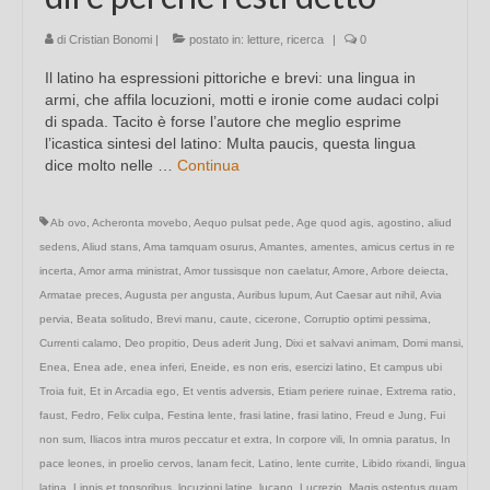
di
Cristian Bonomi
|
postato in:
letture
,
ricerca
|
0
Il latino ha espressioni pittoriche e brevi: una lingua in
armi, che affila locuzioni, motti e ironie come audaci colpi
di spada. Tacito è forse l’autore che meglio esprime
l’icastica sintesi del latino: Multa paucis, questa lingua
dice molto nelle …
Continua
Ab ovo
,
Acheronta movebo
,
Aequo pulsat pede
,
Age quod agis
,
agostino
,
aliud
sedens
,
Aliud stans
,
Ama tamquam osurus
,
Amantes
,
amentes
,
amicus certus in re
incerta
,
Amor arma ministrat
,
Amor tussisque non caelatur
,
Amore
,
Arbore deiecta
,
Armatae preces
,
Augusta per angusta
,
Auribus lupum
,
Aut Caesar aut nihil
,
Avia
pervia
,
Beata solitudo
,
Brevi manu
,
caute
,
cicerone
,
Corruptio optimi pessima
,
Currenti calamo
,
Deo propitio
,
Deus aderit Jung
,
Dixi et salvavi animam
,
Domi mansi
,
Enea
,
Enea ade
,
enea inferi
,
Eneide
,
es non eris
,
esercizi latino
,
Et campus ubi
Troia fuit
,
Et in Arcadia ego
,
Et ventis adversis
,
Etiam periere ruinae
,
Extrema ratio
,
faust
,
Fedro
,
Felix culpa
,
Festina lente
,
frasi latine
,
frasi latino
,
Freud e Jung
,
Fui
non sum
,
Iliacos intra muros peccatur et extra
,
In corpore vili
,
In omnia paratus
,
In
pace leones
,
in proelio cervos
,
lanam fecit
,
Latino
,
lente currite
,
Libido rixandi
,
lingua
latina
,
Lippis et tonsoribus
,
locuzioni latine
,
lucano
,
Lucrezio
,
Magis ostentus quam