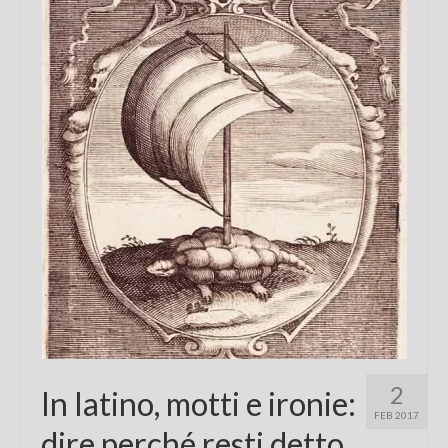
Chi sono
FAQ
Contatti
2
In latino, motti e ironie:
FEB 2017
dire perché resti detto