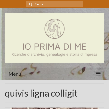
Cerca:
Menu
Home
quivis ligna colligit
Genealogia
Aziende