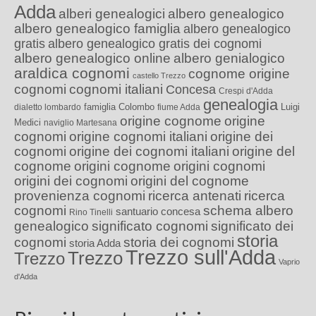
Adda
alberi genealogici
albero genealogico
albero genealogico famiglia
albero genealogico
gratis
albero genealogico gratis dei cognomi
albero genealogico online
albero genialogico
araldica cognomi
cognome origine
castello Trezzo
cognomi
cognomi italiani
Concesa
Crespi d'Adda
genealogia
famiglia Colombo
Luigi
dialetto lombardo
fiume Adda
origine cognome
origine
Medici
naviglio Martesana
cognomi
origine cognomi italiani
origine dei
cognomi
origine dei cognomi italiani
origine del
cognome
origini cognome
origini cognomi
origini dei cognomi
origini del cognome
provenienza cognomi
ricerca antenati
ricerca
cognomi
schema albero
santuario concesa
Rino Tinelli
genealogico
significato cognomi
significato dei
storia
cognomi
storia dei cognomi
storia Adda
Trezzo sull'Adda
Trezzo
Trezzo
Vaprio
d'Adda