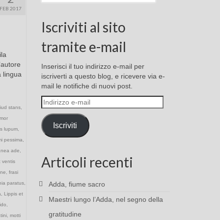
FEB 2017
Iscriviti al sito
tramite e-mail
ila
’autore
Inserisci il tuo indirizzo e-mail per
a lingua
iscriverti a questo blog, e ricevere via e-
mail le notifiche di nuovi post.
Indirizzo
liud stans
,
e-
mor
mail
Iscriviti
us lupum
,
mi pessima
,
nea ade
,
Articoli recenti
 ventis
tine
,
frasi
nia paratus
,
Adda, fiume sacro
a
,
Lippis et
Maestri lungo l’Adda, nel segno della
ido
,
gratitudine
tini
,
motti