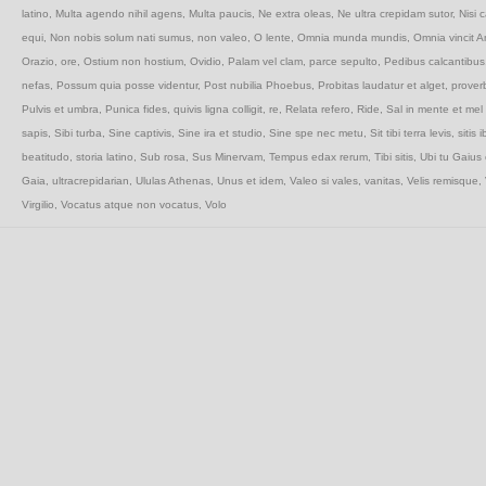
latino
,
Multa agendo nihil agens
,
Multa paucis
,
Ne extra oleas
,
Ne ultra crepidam sutor
,
Nisi 
equi
,
Non nobis solum nati sumus
,
non valeo
,
O lente
,
Omnia munda mundis
,
Omnia vincit A
Orazio
,
ore
,
Ostium non hostium
,
Ovidio
,
Palam vel clam
,
parce sepulto
,
Pedibus calcantibus
nefas
,
Possum quia posse videntur
,
Post nubilia Phoebus
,
Probitas laudatur et alget
,
proverb
Pulvis et umbra
,
Punica fides
,
quivis ligna colligit
,
re
,
Relata refero
,
Ride
,
Sal in mente et mel 
sapis
,
Sibi turba
,
Sine captivis
,
Sine ira et studio
,
Sine spe nec metu
,
Sit tibi terra levis
,
sitis i
beatitudo
,
storia latino
,
Sub rosa
,
Sus Minervam
,
Tempus edax rerum
,
Tibi sitis
,
Ubi tu Gaius 
Gaia
,
ultracrepidarian
,
Ululas Athenas
,
Unus et idem
,
Valeo si vales
,
vanitas
,
Velis remisque
,
Virgilio
,
Vocatus atque non vocatus
,
Volo