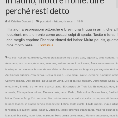
In latino, motti e ironie: dire
perché resti detto
di
Cristian Bonomi
|
postato in:
letture
,
ricerca
|
0
Il latino ha espressioni pittoriche e brevi: una lingua in armi, che aff
locuzioni, motti e ironie come audaci colpi di spada. Tacito è forse l
che meglio esprime l’icastica sintesi del latino: Multa paucis, quest
dice molto nelle …
Continua
Ab ovo
,
Acheronta movebo
,
Aequo pulsat pede
,
Age quod agis
,
agostino
,
aliud sedens
,
A
Ama tamquam osurus
,
Amantes
,
amentes
,
amicus certus in re incerta
,
Amor arma ministrat
,
A
tussisque non caelatur
,
Amore
,
Arbore deiecta
,
Armatae preces
,
Augusta per angusta
,
Aurib
Aut Caesar aut nihil
,
Avia pervia
,
Beata solitudo
,
Brevi manu
,
caute
,
cicerone
,
Corruptio opti
Currenti calamo
,
Deo propitio
,
Deus aderit Jung
,
Dixi et salvavi animam
,
Domi mansi
,
Enea
,
E
enea inferi
,
Eneide
,
es non eris
,
esercizi latino
,
Et campus ubi Troia fuit
,
Et in Arcadia ego
,
Et
adversis
,
Etiam periere ruinae
,
Extrema ratio
,
faust
,
Fedro
,
Felix culpa
,
Festina lente
,
frasi la
latino
,
Freud e Jung
,
Fui non sum
,
Iliacos intra muros peccatur et extra
,
In corpore vili
,
In om
In pace leones
,
in proelio cervos
,
lanam fecit
,
Latino
,
lente currite
,
Libido rixandi
,
lingua latin
tonsoribus
,
locuzioni latine
,
lucano
,
Lucrezio
,
Magis ostentus quam datus
,
Maiores pennas n
Manzoni
,
Marziale
,
more
,
More maiorum
,
Mors omnia solvit
,
morte
,
Mortem antecessit
,
motti la