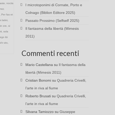
caste
,
noctis
I microtoponimi di Cornate, Porto e
mor
,
Colnago (Biblion Editore 2025)
,
Per fas et
Passato Prossimo (Selfself 2025)
i latini
,
in ore
,
si
Il fantasma della libertà (Mimesis
bit
,
sola
2011)
ego ibi
Vir viro
,
Commenti recenti
Mario Castellana
su
Il fantasma della
libertà (Mimesis 2011)
Cristian Bonomi
su
Quadreria Crivelli,
l’arte in riva al fiume
Roberto Brusati
su
Quadreria Crivelli,
l’arte in riva al fiume
Silvana Tamiozzo
su
Giuseppe