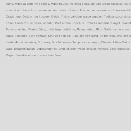
latino
,
Multa agendo nihil agens
,
Multa paucis
,
Ne extra oleas
,
Ne ultra crepidam sutor
,
Nisi 
equi
,
Non nobis solum nati sumus
,
non valeo
,
O lente
,
Omnia munda mundis
,
Omnia vincit A
Orazio
,
ore
,
Ostium non hostium
,
Ovidio
,
Palam vel clam
,
parce sepulto
,
Pedibus calcantibus
nefas
,
Possum quia posse videntur
,
Post nubilia Phoebus
,
Probitas laudatur et alget
,
proverb
Pulvis et umbra
,
Punica fides
,
quivis ligna colligit
,
re
,
Relata refero
,
Ride
,
Sal in mente et mel 
sapis
,
Sibi turba
,
Sine captivis
,
Sine ira et studio
,
Sine spe nec metu
,
Sit tibi terra levis
,
sitis i
beatitudo
,
storia latino
,
Sub rosa
,
Sus Minervam
,
Tempus edax rerum
,
Tibi sitis
,
Ubi tu Gaius 
Gaia
,
ultracrepidarian
,
Ululas Athenas
,
Unus et idem
,
Valeo si vales
,
vanitas
,
Velis remisque
,
Virgilio
,
Vocatus atque non vocatus
,
Volo