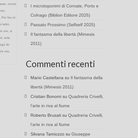
caste
,
noctis
I microtoponimi di Cornate, Porto e
mor
,
Colnago (Biblion Editore 2025)
,
Per fas et
Passato Prossimo (Selfself 2025)
i latini
,
in ore
,
si
Il fantasma della libertà (Mimesis
bit
,
sola
2011)
ego ibi
Vir viro
,
Commenti recenti
Mario Castellana
su
Il fantasma della
libertà (Mimesis 2011)
Cristian Bonomi
su
Quadreria Crivelli,
l’arte in riva al fiume
Roberto Brusati
su
Quadreria Crivelli,
l’arte in riva al fiume
Silvana Tamiozzo
su
Giuseppe