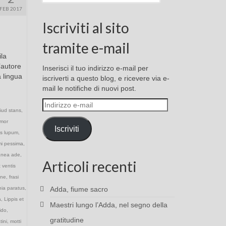
FEB 2017
Iscriviti al sito
tramite e-mail
ila
’autore
Inserisci il tuo indirizzo e-mail per
a lingua
iscriverti a questo blog, e ricevere via e-
mail le notifiche di nuovi post.
Indirizzo
liud stans
,
e-
mor
mail
Iscriviti
us lupum
,
mi pessima
,
nea ade
,
Articoli recenti
 ventis
tine
,
frasi
nia paratus
,
Adda, fiume sacro
a
,
Lippis et
Maestri lungo l’Adda, nel segno della
ido
,
gratitudine
tini
,
motti