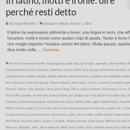
In latino, motti e ironie: dire
perché resti detto
di
Cristian Bonomi
|
postato in:
letture
,
ricerca
|
0
Il latino ha espressioni pittoriche e brevi: una lingua in armi, che aff
locuzioni, motti e ironie come audaci colpi di spada. Tacito è forse l
che meglio esprime l’icastica sintesi del latino: Multa paucis, quest
dice molto nelle …
Continua
Ab ovo
,
Acheronta movebo
,
Aequo pulsat pede
,
Age quod agis
,
agostino
,
aliud sedens
,
A
Ama tamquam osurus
,
Amantes
,
amentes
,
amicus certus in re incerta
,
Amor arma ministrat
,
A
tussisque non caelatur
,
Amore
,
Arbore deiecta
,
Armatae preces
,
Augusta per angusta
,
Aurib
Aut Caesar aut nihil
,
Avia pervia
,
Beata solitudo
,
Brevi manu
,
caute
,
cicerone
,
Corruptio opti
Currenti calamo
,
Deo propitio
,
Deus aderit Jung
,
Dixi et salvavi animam
,
Domi mansi
,
Enea
,
E
enea inferi
,
Eneide
,
es non eris
,
esercizi latino
,
Et campus ubi Troia fuit
,
Et in Arcadia ego
,
Et
adversis
,
Etiam periere ruinae
,
Extrema ratio
,
faust
,
Fedro
,
Felix culpa
,
Festina lente
,
frasi la
latino
,
Freud e Jung
,
Fui non sum
,
Iliacos intra muros peccatur et extra
,
In corpore vili
,
In om
In pace leones
,
in proelio cervos
,
lanam fecit
,
Latino
,
lente currite
,
Libido rixandi
,
lingua latin
tonsoribus
,
locuzioni latine
,
lucano
,
Lucrezio
,
Magis ostentus quam datus
,
Maiores pennas n
Manzoni
,
Marziale
,
more
,
More maiorum
,
Mors omnia solvit
,
morte
,
Mortem antecessit
,
motti la