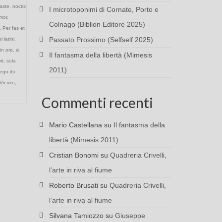
caste
,
noctis
I microtoponimi di Cornate, Porto e
mor
,
Colnago (Biblion Editore 2025)
,
Per fas et
Passato Prossimo (Selfself 2025)
i latini
,
in ore
,
si
Il fantasma della libertà (Mimesis
bit
,
sola
2011)
ego ibi
Vir viro
,
Commenti recenti
Mario Castellana
su
Il fantasma della
libertà (Mimesis 2011)
Cristian Bonomi
su
Quadreria Crivelli,
l’arte in riva al fiume
Roberto Brusati
su
Quadreria Crivelli,
l’arte in riva al fiume
Silvana Tamiozzo
su
Giuseppe