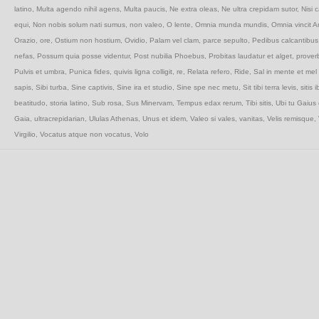
latino
,
Multa agendo nihil agens
,
Multa paucis
,
Ne extra oleas
,
Ne ultra crepidam sutor
,
Nisi 
equi
,
Non nobis solum nati sumus
,
non valeo
,
O lente
,
Omnia munda mundis
,
Omnia vincit A
Orazio
,
ore
,
Ostium non hostium
,
Ovidio
,
Palam vel clam
,
parce sepulto
,
Pedibus calcantibus
nefas
,
Possum quia posse videntur
,
Post nubilia Phoebus
,
Probitas laudatur et alget
,
proverb
Pulvis et umbra
,
Punica fides
,
quivis ligna colligit
,
re
,
Relata refero
,
Ride
,
Sal in mente et mel 
sapis
,
Sibi turba
,
Sine captivis
,
Sine ira et studio
,
Sine spe nec metu
,
Sit tibi terra levis
,
sitis i
beatitudo
,
storia latino
,
Sub rosa
,
Sus Minervam
,
Tempus edax rerum
,
Tibi sitis
,
Ubi tu Gaius 
Gaia
,
ultracrepidarian
,
Ululas Athenas
,
Unus et idem
,
Valeo si vales
,
vanitas
,
Velis remisque
,
Virgilio
,
Vocatus atque non vocatus
,
Volo