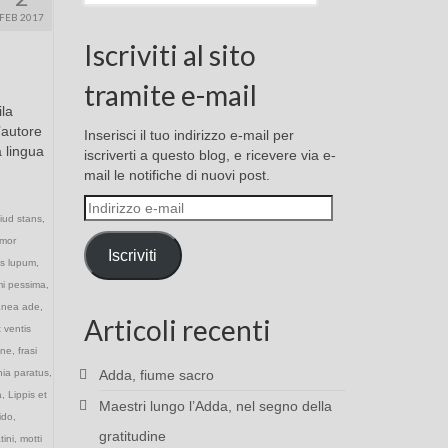
FEB 2017
Iscriviti al sito
tramite e-mail
ila
’autore
Inserisci il tuo indirizzo e-mail per
a lingua
iscriverti a questo blog, e ricevere via e-
mail le notifiche di nuovi post.
Indirizzo
liud stans
,
e-
mor
mail
Iscriviti
us lupum
,
mi pessima
,
nea ade
,
Articoli recenti
 ventis
tine
,
frasi
nia paratus
,
Adda, fiume sacro
a
,
Lippis et
Maestri lungo l’Adda, nel segno della
ido
,
gratitudine
tini
,
motti