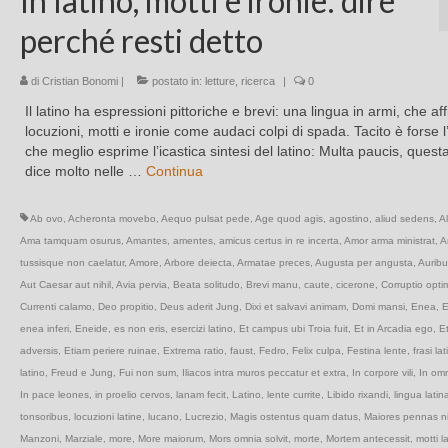
In latino, motti e ironie: dire
perché resti detto
di
Cristian Bonomi
|
postato in:
letture
,
ricerca
|
0
Il latino ha espressioni pittoriche e brevi: una lingua in armi, che aff
locuzioni, motti e ironie come audaci colpi di spada. Tacito è forse l
che meglio esprime l’icastica sintesi del latino: Multa paucis, quest
dice molto nelle …
Continua
Ab ovo
,
Acheronta movebo
,
Aequo pulsat pede
,
Age quod agis
,
agostino
,
aliud sedens
,
A
Ama tamquam osurus
,
Amantes
,
amentes
,
amicus certus in re incerta
,
Amor arma ministrat
,
A
tussisque non caelatur
,
Amore
,
Arbore deiecta
,
Armatae preces
,
Augusta per angusta
,
Aurib
Aut Caesar aut nihil
,
Avia pervia
,
Beata solitudo
,
Brevi manu
,
caute
,
cicerone
,
Corruptio opti
Currenti calamo
,
Deo propitio
,
Deus aderit Jung
,
Dixi et salvavi animam
,
Domi mansi
,
Enea
,
E
enea inferi
,
Eneide
,
es non eris
,
esercizi latino
,
Et campus ubi Troia fuit
,
Et in Arcadia ego
,
Et
adversis
,
Etiam periere ruinae
,
Extrema ratio
,
faust
,
Fedro
,
Felix culpa
,
Festina lente
,
frasi la
latino
,
Freud e Jung
,
Fui non sum
,
Iliacos intra muros peccatur et extra
,
In corpore vili
,
In om
In pace leones
,
in proelio cervos
,
lanam fecit
,
Latino
,
lente currite
,
Libido rixandi
,
lingua latin
tonsoribus
,
locuzioni latine
,
lucano
,
Lucrezio
,
Magis ostentus quam datus
,
Maiores pennas n
Manzoni
,
Marziale
,
more
,
More maiorum
,
Mors omnia solvit
,
morte
,
Mortem antecessit
,
motti la