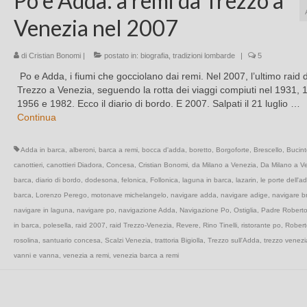
Po e Adda: a remi da Trezzo a
Venezia nel 2007
di
Cristian Bonomi
|
postato in:
biografia
,
tradizioni lombarde
|
5
Po e Adda, i fiumi che gocciolano dai remi. Nel 2007, l’ultimo raid 
Trezzo a Venezia, seguendo la rotta dei viaggi compiuti nel 1931, 
1956 e 1982. Ecco il diario di bordo. E 2007. Salpati il 21 luglio …
Continua
Adda in barca
,
alberoni
,
barca a remi
,
bocca d'adda
,
boretto
,
Borgoforte
,
Brescello
,
Bucint
canottieri
,
canottieri Diadora
,
Concesa
,
Cristian Bonomi
,
da Milano a Venezia
,
Da Milano a Ve
barca
,
diario di bordo
,
dodesona
,
felonica
,
Follonica
,
laguna in barca
,
lazarin
,
le porte dell'a
barca
,
Lorenzo Perego
,
motonave michelangelo
,
navigare adda
,
navigare adige
,
navigare b
navigare in laguna
,
navigare po
,
navigazione Adda
,
Navigazione Po
,
Ostiglia
,
Padre Robert
in barca
,
polesella
,
raid 2007
,
raid Trezzo-Venezia
,
Revere
,
Rino Tinelli
,
ristorante po
,
Robert
rosolina
,
santuario concesa
,
Scalzi Venezia
,
trattoria Bigiolla
,
Trezzo sull'Adda
,
trezzo venez
vanni e vanna
,
venezia a remi
,
venezia barca a remi