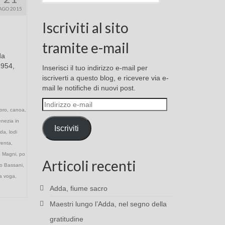
AGO 2015
Iscriviti al sito
tramite e-mail
da
1954,
Inserisci il tuo indirizzo e-mail per
iscriverti a questo blog, e ricevere via e-
mail le notifiche di nuovi post.
Indirizzo
oro
,
canoa
,
e-
nezia in
mail
Iscriviti
dda
,
lodi
renta
,
o Magni
,
po
Articoli recenti
o Bassani
,
ia voga
,
Adda, fiume sacro
Maestri lungo l’Adda, nel segno della
gratitudine