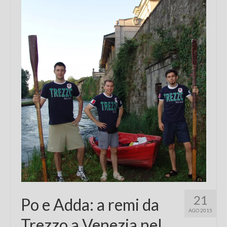
Chi sono
FAQ
Contatti
21
Po e Adda: a remi da
AGO 2015
Trezzo a Venezia nel