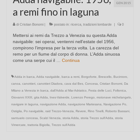
GEN 2015
a remi fino in laguna
di
Cristian Bonomi
|
postato in:
ricerca
,
tradizioni lombarde
|
0
Mettersi ai remi da Trezzo a Venezia su questa Adda
navigabile: sei operai, ventenni nell’estate del 1956,
compirono l’impresa per la terza volta. La carezza del
remo per un fiume dal corpo di donna. L’Adda sinuosa
come una serpe cui il …
Continua
Adda in barca
,
Adda navigabile
,
barca a remi
,
Borgoforte
,
Brescello
,
Bucintoro
,
canoa
,
canottieri
,
canottieri Diadora
,
cava dal Bes
,
Concesa
,
Cristian Bonomi
,
Da
Milano a Venezia in barca
,
dall'Adda al Mar Adriatico
,
Festa delle Luci
,
Follonica
,
Giovanni XXIII
,
gita Adda
,
Ines-Valverde
,
Lorenzo Perego
,
motonave michelangelo
,
navigare in laguna
,
navigazione Adda
,
navigazione Martesana
,
Navigazione Po
,
Ostiglia
,
Po navigabile
,
raid Trezzo-Venezia
,
Revere
,
Rino Tinelli
,
Roberto Bassani
,
santuario concesa
,
Scalzi Venezia
,
storia Adda
,
storia Trezzo sull'Adda
,
storia
Vimercate
,
trattoria Bigiolla
,
Trezzo sull'Adda