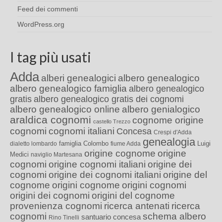
Feed dei commenti
WordPress.org
I tag più usati
Adda
alberi genealogici
albero genealogico
albero genealogico famiglia
albero genealogico
gratis
albero genealogico gratis dei cognomi
albero genealogico online
albero genialogico
araldica cognomi
cognome origine
castello Trezzo
cognomi
cognomi italiani
Concesa
Crespi d'Adda
genealogia
famiglia Colombo
Luigi
dialetto lombardo
fiume Adda
origine cognome
origine
Medici
naviglio Martesana
cognomi
origine cognomi italiani
origine dei
cognomi
origine dei cognomi italiani
origine del
cognome
origini cognome
origini cognomi
origini dei cognomi
origini del cognome
provenienza cognomi
ricerca antenati
ricerca
cognomi
schema albero
santuario concesa
Rino Tinelli