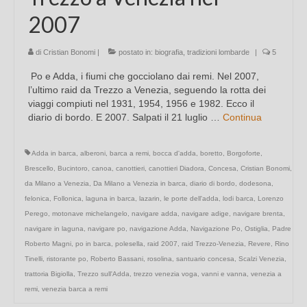
2007
di
Cristian Bonomi
|
postato in:
biografia
,
tradizioni lombarde
|
5
Po e Adda, i fiumi che gocciolano dai remi. Nel 2007,
l’ultimo raid da Trezzo a Venezia, seguendo la rotta dei
viaggi compiuti nel 1931, 1954, 1956 e 1982. Ecco il
diario di bordo. E 2007. Salpati il 21 luglio …
Continua
Adda in barca
,
alberoni
,
barca a remi
,
bocca d'adda
,
boretto
,
Borgoforte
,
Brescello
,
Bucintoro
,
canoa
,
canottieri
,
canottieri Diadora
,
Concesa
,
Cristian Bonomi
,
da Milano a Venezia
,
Da Milano a Venezia in barca
,
diario di bordo
,
dodesona
,
felonica
,
Follonica
,
laguna in barca
,
lazarin
,
le porte dell'adda
,
lodi barca
,
Lorenzo
Perego
,
motonave michelangelo
,
navigare adda
,
navigare adige
,
navigare brenta
,
navigare in laguna
,
navigare po
,
navigazione Adda
,
Navigazione Po
,
Ostiglia
,
Padre
Roberto Magni
,
po in barca
,
polesella
,
raid 2007
,
raid Trezzo-Venezia
,
Revere
,
Rino
Tinelli
,
ristorante po
,
Roberto Bassani
,
rosolina
,
santuario concesa
,
Scalzi Venezia
,
trattoria Bigiolla
,
Trezzo sull'Adda
,
trezzo venezia voga
,
vanni e vanna
,
venezia a
remi
,
venezia barca a remi