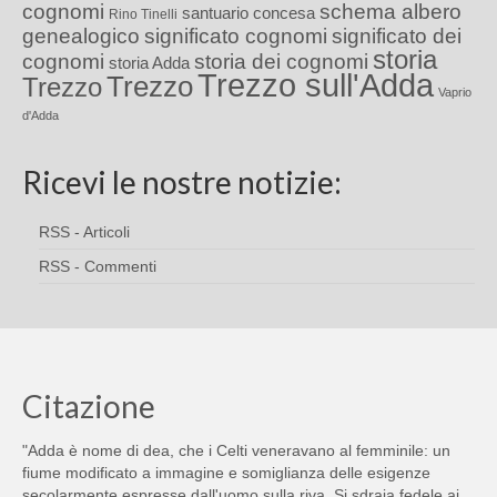
cognomi
schema albero
santuario concesa
Rino Tinelli
genealogico
significato cognomi
significato dei
storia
cognomi
storia dei cognomi
storia Adda
Trezzo sull'Adda
Trezzo
Trezzo
Vaprio
d'Adda
Ricevi le nostre notizie:
RSS - Articoli
RSS - Commenti
Citazione
"Adda è nome di dea, che i Celti veneravano al femminile: un
fiume modificato a immagine e somiglianza delle esigenze
secolarmente espresse dall'uomo sulla riva. Si sdraia fedele ai