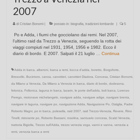
2007
di
Cristian Bonomi
|
postato in:
biografia
,
tradizioni lombarde
|
5
Po e Adda, i fiumi che gocciolano dai remi. Nel 2007,
l’ultimo raid da Trezzo a Venezia, seguendo la rotta dei
viaggi compiuti nel 1931, 1954, 1956 e 1982. Ecco il
diario di bordo. E 2007. Salpati il 21 luglio …
Continua
Adda in barca
,
alberoni
,
barca a remi
,
bocca d'adda
,
boretto
,
Borgoforte
,
Brescello
,
Bucintoro
,
canoa
,
canottieri
,
canottieri Diadora
,
Concesa
,
Cristian Bonomi
,
da Milano a Venezia
,
Da Milano a Venezia in barca
,
diario di bordo
,
dodesona
,
felonica
,
Follonica
,
laguna in barca
,
lazarin
,
le porte dell'adda
,
lodi barca
,
Lorenzo
Perego
,
motonave michelangelo
,
navigare adda
,
navigare adige
,
navigare brenta
,
navigare in laguna
,
navigare po
,
navigazione Adda
,
Navigazione Po
,
Ostiglia
,
Padre
Roberto Magni
,
po in barca
,
polesella
,
raid 2007
,
raid Trezzo-Venezia
,
Revere
,
Rino
Tinelli
,
ristorante po
,
Roberto Bassani
,
rosolina
,
santuario concesa
,
Scalzi Venezia
,
trattoria Bigiolla
,
Trezzo sull'Adda
,
trezzo venezia voga
,
vanni e vanna
,
venezia a
remi
,
venezia barca a remi