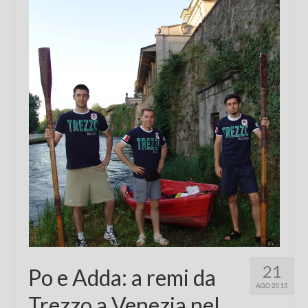
Chi sono
FAQ
Contatti
21
Po e Adda: a remi da
AGO 2015
Trezzo a Venezia nel