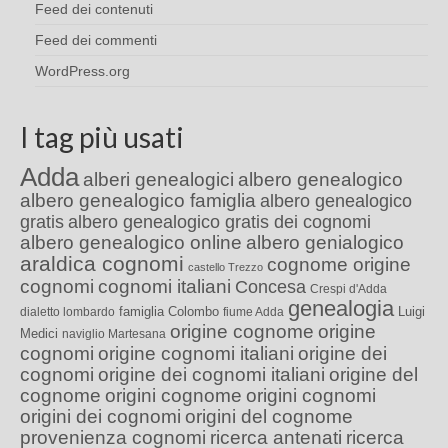
Feed dei contenuti
Feed dei commenti
WordPress.org
I tag più usati
Adda
alberi genealogici
albero genealogico
albero genealogico famiglia
albero genealogico
gratis
albero genealogico gratis dei cognomi
albero genealogico online
albero genialogico
araldica cognomi
cognome origine
castello Trezzo
cognomi
cognomi italiani
Concesa
Crespi d'Adda
genealogia
famiglia Colombo
Luigi
dialetto lombardo
fiume Adda
origine cognome
origine
Medici
naviglio Martesana
cognomi
origine cognomi italiani
origine dei
cognomi
origine dei cognomi italiani
origine del
cognome
origini cognome
origini cognomi
origini dei cognomi
origini del cognome
provenienza cognomi
ricerca antenati
ricerca